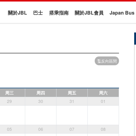
關於JBL
巴士
搭乘指南
關於JBL會員
Japan B
反向區間
周三
周四
周五
周六
29
30
31
01
05
06
07
08