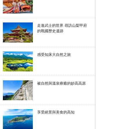
走進武士的世界 尋訪山梨甲府
的戰國歷史遺跡
感受知床大自然之旅
被自然與溫泉療癒的妙高高原
享受絕景與美食的高知