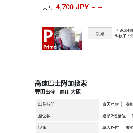
4,700 JPY～
大人
連續4
設施
帶毯子 / 
高速巴士附加搜索
豐田
大阪
出發時間
白天車次
夜
座位數
連續2個座位
設施
單人座位
電