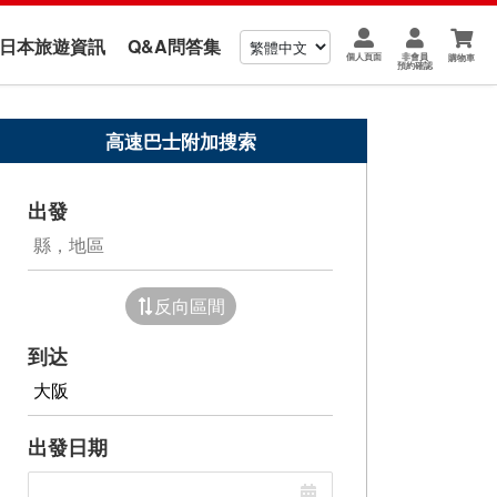
us 日本旅遊資訊
Q&A問答集
個人頁面
非會員
購物車
預約確認
高速巴士附加搜索
出發
反向區間
到达
出發日期