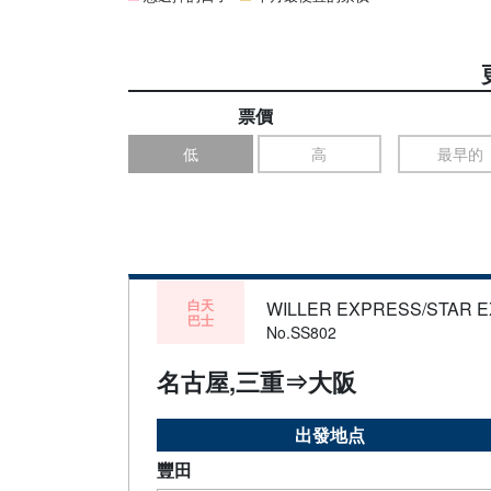
票價
低
高
最早的
白天
WILLER EXPRESS/STAR 
巴士
No.SS802
名古屋,三重⇒大阪
出發地点
豐田