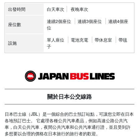
出發時間
白天車次
夜晚車次
連續2個座位
連續3個座位
連續4個座
座位數
位
單人座位
電池充電
帶休息室
帶毯
設施
子
關於日本公交線路
日本巴士線（JBL）是一個綜合的巴士預訂站點，可讓您立即在日本
各地預訂巴士。 它處理各種公共汽車產品，例如高速公路公共汽
車，白天公共汽車，夜間公共汽車和公共汽車通行證，並且受到許
多想要以合理的價格在日本旅行的旅行者的歡迎。