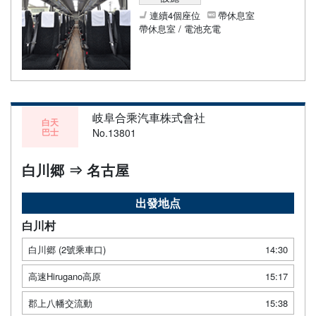
連續4個座位
帶休息室
帶休息室 / 電池充電
岐阜合乘汽車株式會社
白天
巴士
No.13801
白川郷 ⇒ 名古屋
出發地点
白川村
白川郷 (2號乘車口)
14:30
高速Hirugano高原
15:17
郡上八幡交流動
15:38