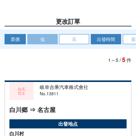
更改訂單
票價
低
高
出發時間
最
5
1～5
/
件
岐阜合乘汽車株式會社
白天
巴士
No.13811
白川郷 ⇒ 名古屋
出發地点
白川村