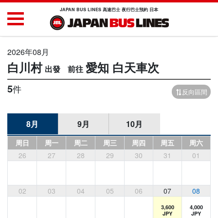
JAPAN BUS LINES 高速巴士 夜行巴士預約 日本
2026年08月
白川村
愛知
白天車次
5
件
反向區間
8月
9月
10月
周日
周一
周二
周三
周四
周五
周六
26
27
28
29
30
31
01
02
03
04
05
06
07
08
3,600
4,000
JPY
JPY