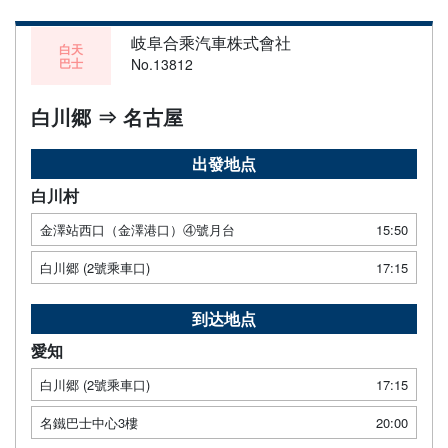
岐阜合乘汽車株式會社
白天
巴士
No.13812
白川郷 ⇒ 名古屋
出發地点
白川村
金澤站西口（金澤港口）④號月台
15:50
白川郷 (2號乘車口)
17:15
到达地点
愛知
白川郷 (2號乘車口)
17:15
名鐵巴士中心3樓
20:00