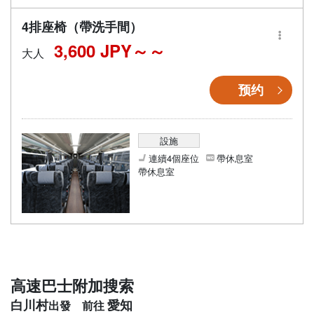
4排座椅（帶洗手間）
3,600 JPY～
大人
预约
設施
連續4個座位
帶休息室
帶休息室
高速巴士附加搜索
白川村
愛知