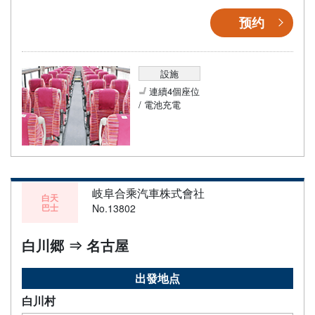
预约
設施
連續4個座位
/ 電池充電
岐阜合乘汽車株式會社
白天
巴士
No.13802
白川郷 ⇒ 名古屋
出發地点
白川村