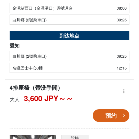
金澤站西口（金澤港口）④號月台
08:00
白川郷 (2號乘車口)
09:25
到达地点
愛知
白川郷 (2號乘車口)
09:25
名鐵巴士中心3樓
12:15
4排座椅（帶洗手間）
3,600 JPY～
大人
预约
設施