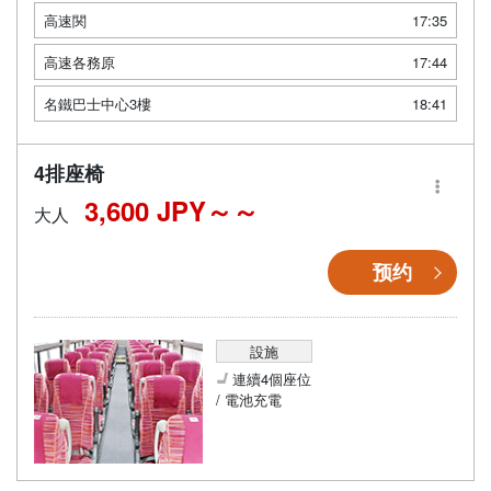
高速関
17:35
高速各務原
17:44
名鐵巴士中心3樓
18:41
4排座椅
3,600 JPY～
大人
预约
設施
連續4個座位
/ 電池充電