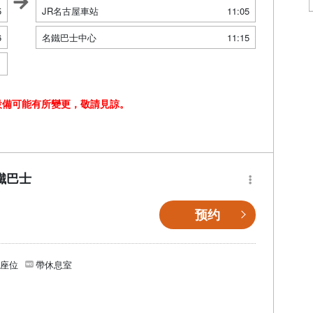
5
JR名古屋車站
11:05
6
名鐵巴士中心
11:15
1
設備可能有所變更，敬請見諒。
鐵巴士
预约
個座位
帶休息室