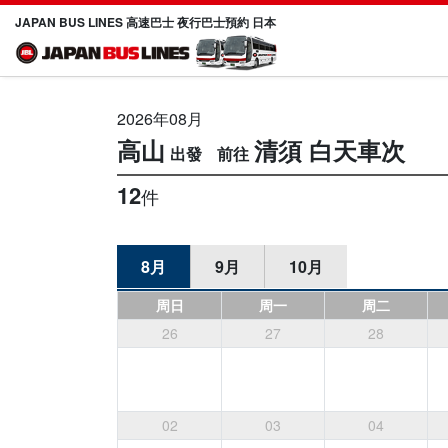
JAPAN BUS LINES 高速巴士 夜行巴士預約 日本
2026年08月
高山
清須
白天車次
12
件
8月
9月
10月
周日
周一
周二
26
27
28
02
03
04