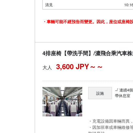
清見
10:1
・車輛可能不經預告而變更。因此，座位或座椅
4排座椅【帶洗手間】/濃飛合乘汽車
3,600 JPY～
大人
連續4
設施
帶休息室
・充電設備因車輛而異，
・因加班車或車輛維修