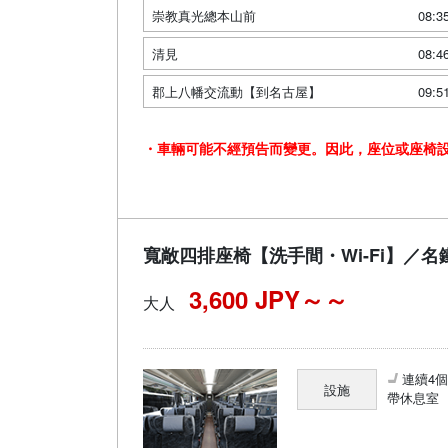
崇教真光總本山前
08:3
清見
08:4
郡上八幡交流動【到名古屋】
09:5
・車輛可能不經預告而變更。因此，座位或座椅
寬敞四排座椅【洗手間・Wi-Fi】／名
3,600 JPY～
大人
連續4
設施
帶休息室