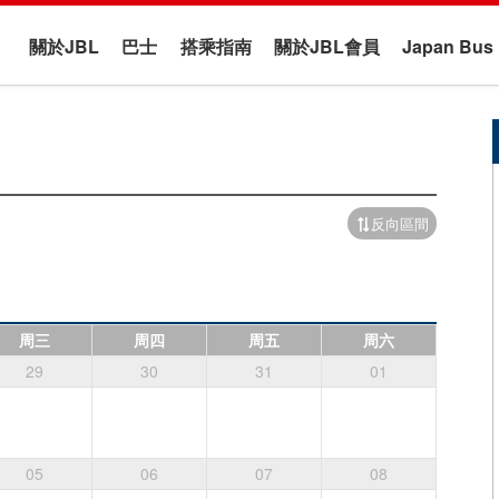
關於JBL
巴士
搭乘指南
關於JBL會員
Japan B
反向區間
周三
周四
周五
周六
29
30
31
01
05
06
07
08