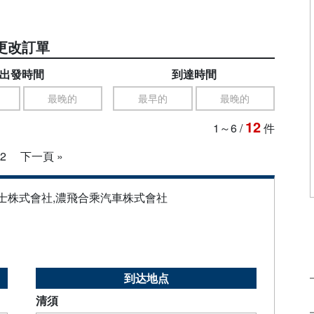
更改訂單
出發時間
到達時間
最晚的
最早的
最晚的
12
1～6
/
件
2
下一頁 »
巴士株式會社,濃飛合乘汽車株式會社
到达地点
清須