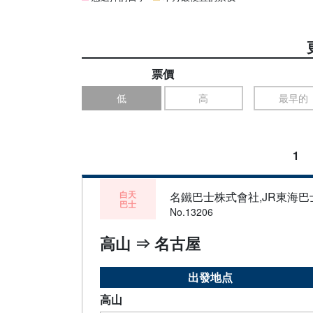
票價
低
高
最早的
1
白天
名鐵巴士株式會社,JR東海
巴士
No.13206
高山 ⇒ 名古屋
出發地点
高山