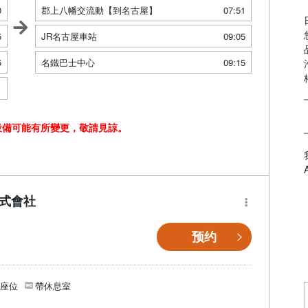
0
郡上八幡交流動【到名古屋】
07:51
5
JR名古屋車站
09:05
6
名鐵巴士中心
09:15
1
設備可能有所變更，敬請見諒。
株式會社
预约
個座位
帶休息室