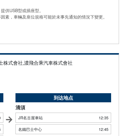
提供USB型或插座型。
等因素，車輛及座位規格可能於未事先通知的情況下變更。
巴士株式會社,濃飛合乘汽車株式會社
到达地点
清須
0
JR名古屋車站
12:35
5
名鐵巴士中心
12:45