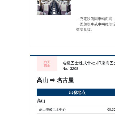
・充電設備因車輛而異，
・因加班車或車輛維修
敬請見諒。
白天
名鐵巴士株式會社,JR東海
巴士
No.13208
高山 ⇒ 名古屋
出發地点
高山
高山濃飛巴士中心
08:3