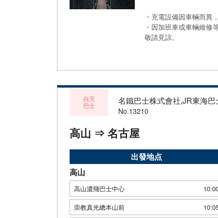
・充電設備因車輛而異，
・因加班車或車輛維修
敬請見諒。
白天
名鐵巴士株式會社,JR東海
巴士
No.13210
高山 ⇒ 名古屋
出發地点
高山
高山濃飛巴士中心
10:0
崇教真光總本山前
10:0