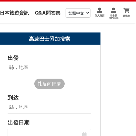
us 日本旅遊資訊
Q&A問答集
個人頁面
非會員
購物車
預約確認
高速巴士附加搜索
出發
反向區間
到达
出發日期