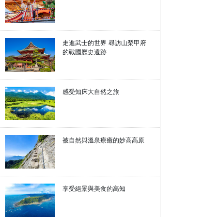
走進武士的世界 尋訪山梨甲府
的戰國歷史遺跡
感受知床大自然之旅
被自然與溫泉療癒的妙高高原
享受絕景與美食的高知