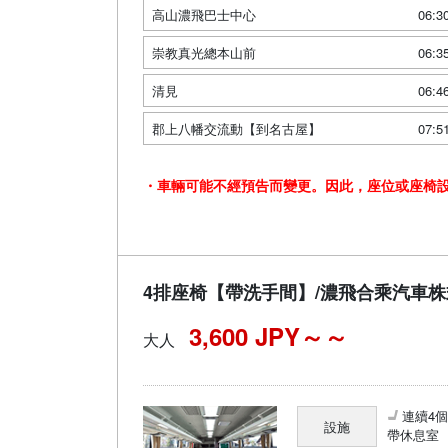
高山濃飛巴士中心
06:3
崇教真光總本山前
06:3
清見
06:4
郡上八幡交流動【到名古屋】
07:5
・車輛可能不經預告而變更。因此，座位或座椅
4排座椅【帶洗手間】/濃飛合乘汽車
3,600 JPY～
大人
連續4
設施
帶休息室