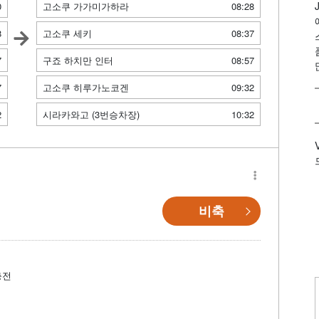
0
고소쿠 가가미가하라
08:28
8
고소쿠 세키
08:37
7
구죠 하치만 인터
08:57
7
고소쿠 히루가노코겐
09:32
2
시라카와고 (3번승차장)
10:32
비축
충전