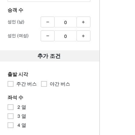
승객 수
성인 (남)
성인 (여성)
추가 조건
출발 시각
주간 버스
야간 버스
좌석 수
2 열
3 열
4 열