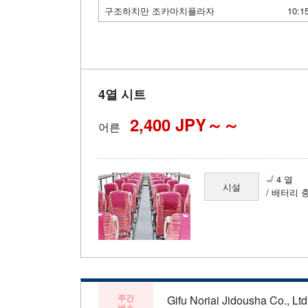
구조하치만 조카마치플라자
10:1
4열 시트
2,400 JPY～
어른
4 열
시설
/ 배터리 
주간
Gifu Noriai Jidousha Co., Ltd
버스