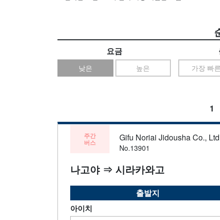
요금
낮은
높은
가장 빠
1
주간
Gifu Noriai Jidousha Co., Ltd
버스
No.13901
나고야 ⇒ 시라카와고
출발지
아이치