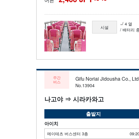
어른
4 열
시설
/ 배터리 
주간
Gifu Noriai Jidousha Co., Ltd
버스
No.13904
나고야 ⇒ 시라카와고
출발지
아이치
메이테츠 버스센터 3층
09:2