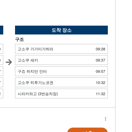
도착 장소
구조
0
고소쿠 가가미가하라
09:28
8
고소쿠 세키
09:37
7
구죠 하치만 인터
09:57
7
고소쿠 히루가노코겐
10:32
2
시라카와고 (3번승차장)
11:32