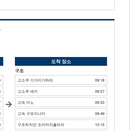
.
도착 장소
구조
0
고소쿠 가가미가하라
09:18
8
고소쿠 세키
09:27
7
고속 미노
09:33
3
고속 구조미나미
09:49
9
구조하치만 조카마치플라자
10:15