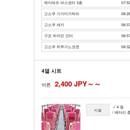
메이테츠 버스센터 3층
07:5
고소쿠 가가미가하라
08:2
고소쿠 세키
08:3
구죠 하치만 인터
08:5
고소쿠 히루가노코겐
09:3
4열 시트
2,400 JPY～
어른
4 열
시설
/ 배터리 