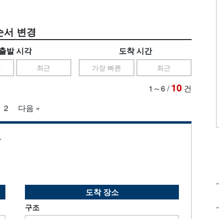
순서 변경
출발 시각
도착 시간
른
최근
가장 빠른
최근
10
1～6
/
건
2
다음 »
.
도착 장소
구조