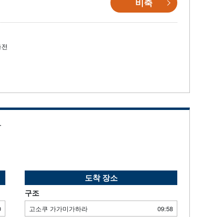
비축
충전
.
도착 장소
구조
0
고소쿠 가가미가하라
09:58