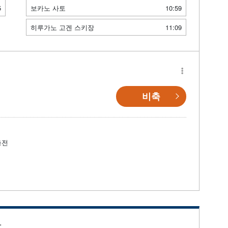
5
보카노 사토
10:59
히루가노 고겐 스키장
11:09
비축
충전
.