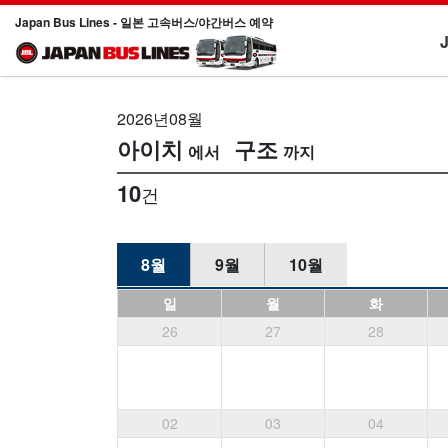
Japan Bus Lines - 일본 고속버스/야간버스 예약
2026년08월
아이치
구조
10
건
8월
9월
10월
일
월
화
26
27
28
02
03
04