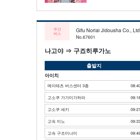
주간
Gifu Noriai Jidousha Co., Ltd
버스
No.67601
나고야 ⇒ 구죠히루가노
출발지
아이치
메이테츠 버스센터 3층
08:4
고소쿠 가가미가하라
09:1
고소쿠 세키
09:2
고속 미노
09:3
고속 구조미나미
09:4