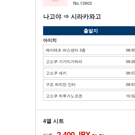
No.13903
나고야 ⇒ 시라카와고
출발지
아이치
메이테츠 버스센터 3층
08:5
고소쿠 가가미가하라
09:2
고소쿠 세키
09:3
구죠 하치만 인터
09:5
고소쿠 히루가노코겐
10:3
4열 시트
2,400 JPY～