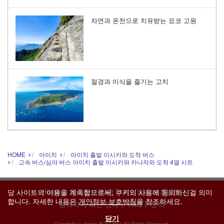
자연과 온천으로 치유받는 묘코 고원
절경과 미식을 즐기는 고치
HOME
아이치
아이치 출발 이시카와 도착 버스
고속 버스/심야 버스 아이치 출발 이시카와 카나자와 도착 4열 시트
|
|
|
Home
등록정보/약관
개인정보 보호방침
당 사이트의 이용을 계속함으로써, 쿠키의 사용에 동의하신걸 의미
합니다. 자세한 내용은
개인정보 보호방침
을 참조하세요.
|
|
승하차지 확인 안내
FAQ
문의
닫기