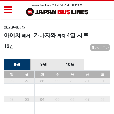
Japan Bus Lines 고속버스/야간버스 예약 일본
2026년08월
아이치
카나자와
4열 시트
12
건
반대 구간
8월
9월
10월
일
월
화
수
목
금
토
26
27
28
29
30
31
01
02
03
04
05
06
07
08