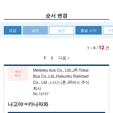
순서 변경
요금
낮은
높은
출발 시각
가
12
1～6
/
건
1
2
다음 »
Meitetsu bus Co., Ltd.,JR Tokai
주간
버스
Bus Co.,Ltd.,Hokuriku Railroad
Co., Ltd .,니시니혼 JR버스 주식
회사
No.12107
나고야⇒카나자와