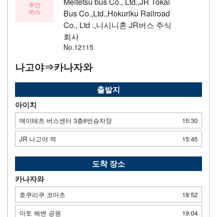
Meitetsu bus Co., Ltd.,JR Tokai
주간
버스
Bus Co.,Ltd.,Hokuriku Railroad
Co., Ltd .,니시니혼 JR버스 주식
회사
No.12115
나고야⇒카나자와
출발지
아이치
메이테츠 버스센터 3층6번승차장
15:30
JR 나고야 역
15:45
도착 장소
카나자와
호쿠리쿠 코마츠
18:52
마토 해변 공원
19:04