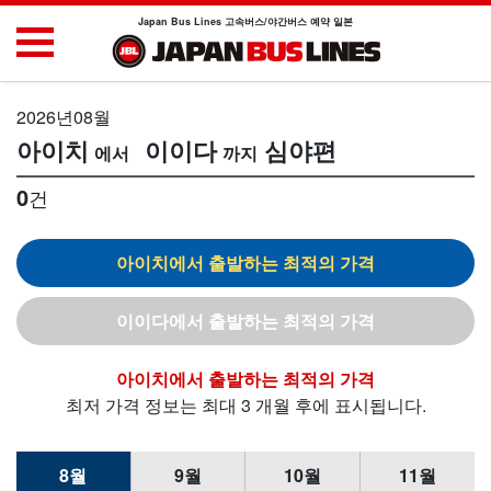
Japan Bus Lines 고속버스/야간버스 예약 일본
2026년08월
아이치
이이다
심야편
0
건
아이치
이이다
아이치
최저 가격 정보는 최대 3 개월 후에 표시됩니다.
8월
9월
10월
11월