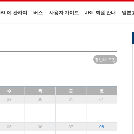
JBL에 관하여
버스
사용자 가이드
JBL 회원 안내
일본
반대 구간
수
목
금
토
29
30
31
01
05
06
07
08