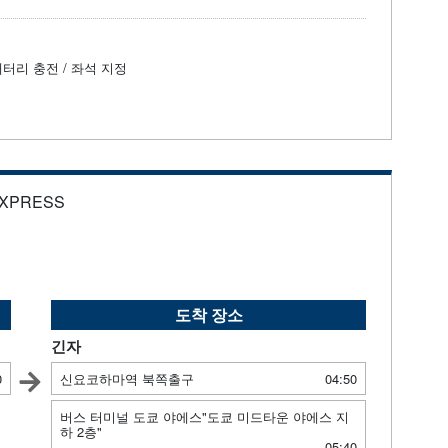
배터리 충전 / 좌석 지정
EXPRESS
도착 장소
긴자
0
신요코하마역 북쪽출구
04:50
버스 터미널 도쿄 야에스"도쿄 미드타운 야에스 지
하 2층"
05:40