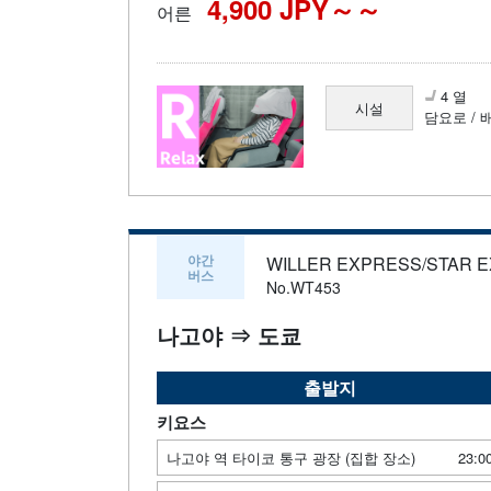
4,900 JPY～
어른
4 열
시설
담요로 / 
야간
WILLER EXPRESS/STAR 
버스
No.WT453
나고야 ⇒ 도쿄
출발지
키요스
나고야 역 타이코 통구 광장 (집합 장소)
23:0