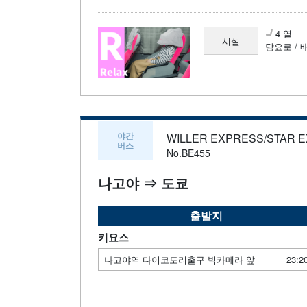
4 열
시설
담요로 / 
야간
WILLER EXPRESS/STAR 
버스
No.BE455
나고야 ⇒ 도쿄
출발지
키요스
나고야역 다이코도리출구 빅카메라 앞
23:2