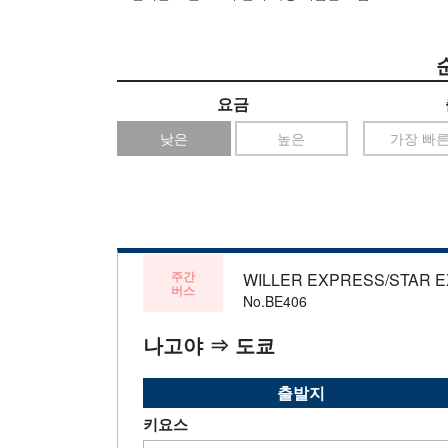
요금
낮은
높은
가장 빠
주간
WILLER EXPRESS/STAR 
버스
No.BE406
나고야 ⇒ 도쿄
출발지
키요스