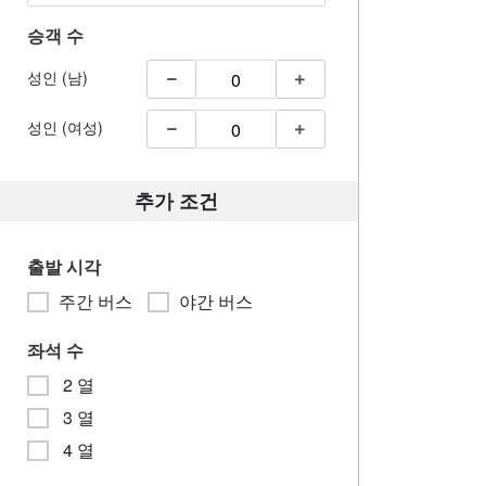
승객 수
성인 (남)
성인 (여성)
추가 조건
출발 시각
주간 버스
야간 버스
좌석 수
2 열
3 열
4 열