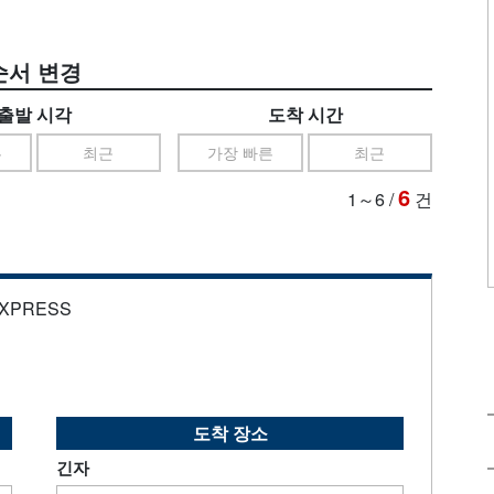
순서 변경
출발 시각
도착 시간
른
최근
가장 빠른
최근
6
1～6
/
건
EXPRESS
도착 장소
긴자