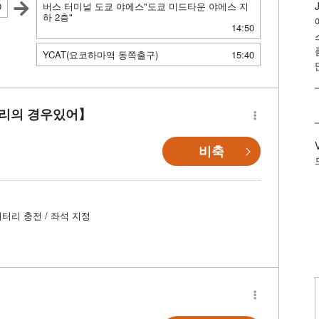
0
버스 터미널 도쿄 야에스"도쿄 미드타운 야에스 지
하 2층"
14:50
YCAT(요코하마역 동쪽출구)
15:40
자리의 경우있어】
비축
배터리 충전 / 좌석 지정
】