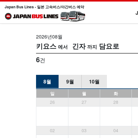
Japan Bus Lines - 일본 고속버스/야간버스 예약
2026년08월
키요스
긴자
담요로
6
건
8월
9월
10월
일
월
화
26
27
28
02
03
04