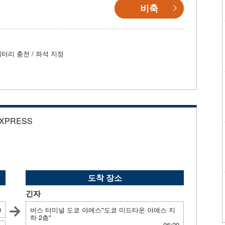
비축
배터리 충전 / 좌석 지정
EXPRESS
도착 장소
긴자
0
버스 터미널 도쿄 야에스"도쿄 미드타운 야에스 지
하 2층"
06:20