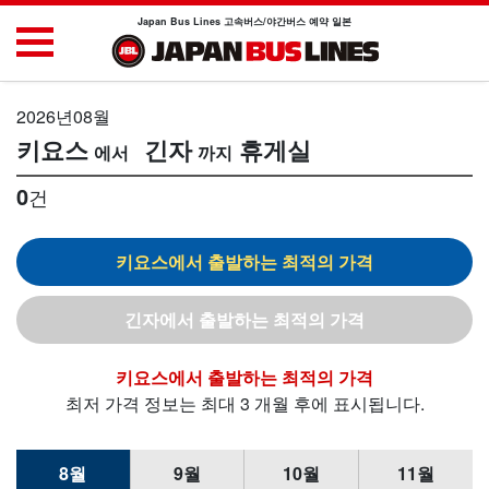
Japan Bus Lines 고속버스/야간버스 예약 일본
2026년08월
키요스
긴자
휴게실
0
건
키요스
긴자
키요스
최저 가격 정보는 최대 3 개월 후에 표시됩니다.
8월
9월
10월
11월