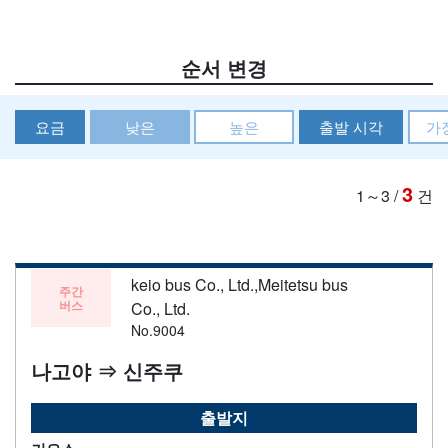
순서 변경
요금
낮은
높은
출발 시각
가
3
1～3
/
건
keio bus Co., Ltd.,Meitetsu bus
주간
버스
Co., Ltd.
No.9004
나고야 ⇒ 신주쿠
출발지