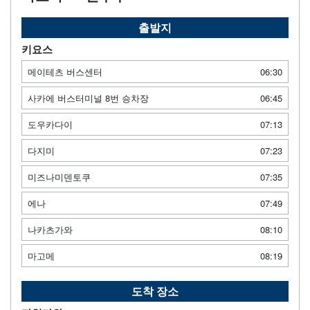
출발지
키요스
메이테츠 버스센터
06:30
사카에 버스터미널 8번 승차장
06:45
도우카다이
07:13
다지미
07:23
미즈나미덴토쿠
07:35
에나
07:49
나카츠가와
08:10
마고메
08:19
도착 장소