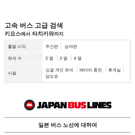
고속 버스 고급 검색
키요스
타치카와
출발 시각
주간편
심야편
좌석 수
2 열
3 열
4 열
싱글 개인 좌석
배터리 충전
휴게실
시설
담요로
일본 버스 노선에 대하여