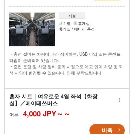
시설
4 열
휴게실
휴게실 / 배터리 충전
・충전 설비는 차량에 따라 상이하며, USB 타입 또는 콘센트
타입이 준비되어 있습니다.
・증편 운행 및 차량 정비 등의 사정으로 예고 없이 차량 및 좌
석 사양이 변경될 수 있습니다. 양해 부탁드립니다.
혼자 시트｜여유로운 4열 좌석【화장
실】／메이테쓰버스
4,000 JPY～
어른
비축