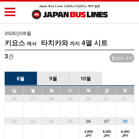
Japan Bus Lines 고속버스/야간버스 예약 일본
2026년08월
키요스
타치카와
4열 시트
3
건
반대 구간
8월
9월
10월
일
월
화
수
목
금
토
26
27
28
29
30
31
01
02
03
04
05
06
07
08
4,800
6,000
6,000
JPY
JPY
JPY