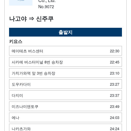
Co., Ltd.
No.9072
나고야 ⇒ 신주쿠
출발지
키요스
메이테츠 버스센터
22:30
사카에 버스터미널 8번 승차장
22:45
가치가와역 앞 3번 승차장
23:10
도우카다이
23:27
다지미
23:37
미즈나미덴토쿠
23:49
에나
24:03
나카츠가와
24:24