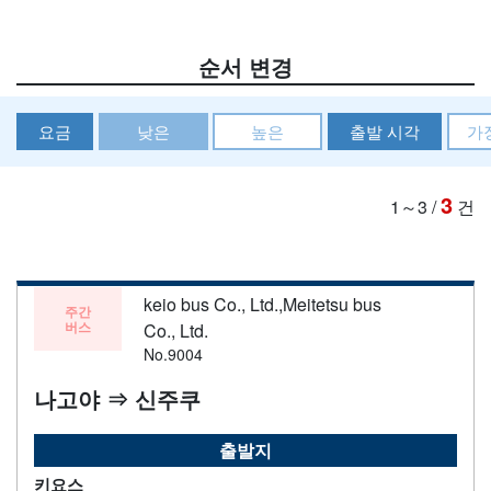
순서 변경
요금
낮은
높은
출발 시각
가
3
1～3
/
건
keio bus Co., Ltd.,Meitetsu bus
주간
버스
Co., Ltd.
No.9004
나고야 ⇒ 신주쿠
출발지
키요스