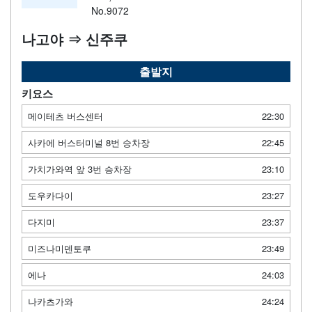
No.9072
나고야 ⇒ 신주쿠
출발지
키요스
메이테츠 버스센터
22:30
사카에 버스터미널 8번 승차장
22:45
가치가와역 앞 3번 승차장
23:10
도우카다이
23:27
다지미
23:37
미즈나미덴토쿠
23:49
에나
24:03
나카츠가와
24:24