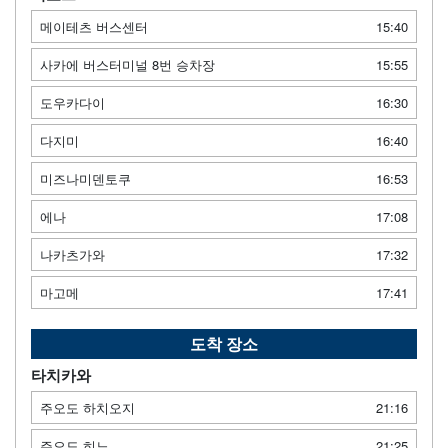
메이테츠 버스센터
15:40
사카에 버스터미널 8번 승차장
15:55
도우카다이
16:30
다지미
16:40
미즈나미덴토쿠
16:53
에나
17:08
나카츠가와
17:32
마고메
17:41
도착 장소
타치카와
주오도 하치오지
21:16
주오도 히노
21:25