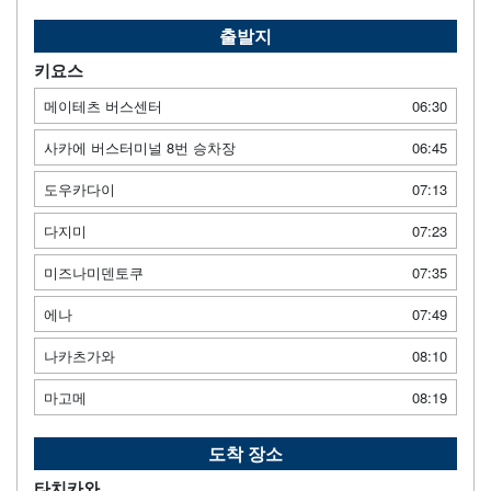
출발지
키요스
메이테츠 버스센터
06:30
사카에 버스터미널 8번 승차장
06:45
도우카다이
07:13
다지미
07:23
미즈나미덴토쿠
07:35
에나
07:49
나카츠가와
08:10
마고메
08:19
도착 장소
타치카와