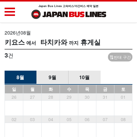
Japan Bus Lines 고속버스/야간버스 예약 일본
2026년08월
키요스
타치카와
휴게실
3
건
반대 구간
8월
9월
10월
일
월
화
수
목
금
토
26
27
28
29
30
31
01
02
03
04
05
06
07
08