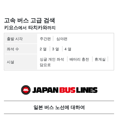
고속 버스 고급 검색
키요스
타치카와
출발 시각
주간편
심야편
좌석 수
2 열
3 열
4 열
싱글 개인 좌석
배터리 충전
휴게실
시설
담요로
일본 버스 노선에 대하여