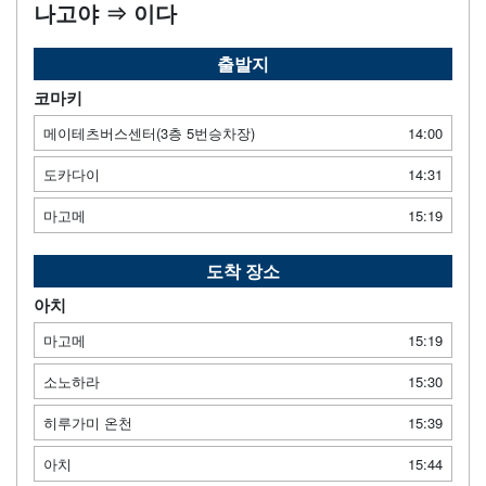
나고야 ⇒ 이다
출발지
코마키
메이테츠버스센터(3층 5번승차장)
14:00
도카다이
14:31
마고메
15:19
도착 장소
아치
마고메
15:19
소노하라
15:30
히루가미 온천
15:39
아치
15:44