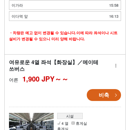
이가라
15:58
이다역 앞
16:13
・차량은 예고 없이 변경될 수 있습니다.이에 따라 좌석이나 시트
설비가 변경될 수 있으니 미리 양해 바랍니다.
여유로운 4열 좌석【화장실】／메이테
쓰버스
1,900 JPY～
어른
비축
시설
4 열
휴게실
휴게실