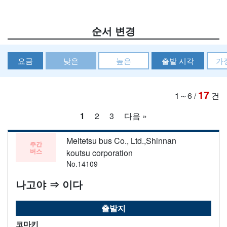
순서 변경
요금
낮은
높은
출발 시각
가
17
1～6
/
건
1
2
3
다음 »
Meitetsu bus Co., Ltd.,Shinnan
주간
버스
koutsu corporation
No.14109
나고야 ⇒ 이다
출발지
코마키