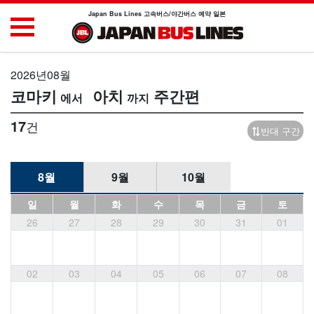
Japan Bus Lines 고속버스/야간버스 예약 일본
2026년08월
코마키
아치
주간편
17
건
반대 구간
8월
9월
10월
일
월
화
수
목
금
토
26
27
28
29
30
31
01
02
03
04
05
06
07
08