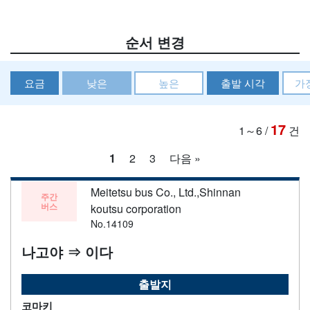
순서 변경
요금
낮은
높은
출발 시각
가
17
1～6
/
건
1
2
3
다음 »
Meitetsu bus Co., Ltd.,Shinnan
주간
버스
koutsu corporation
No.14109
나고야 ⇒ 이다
출발지
코마키