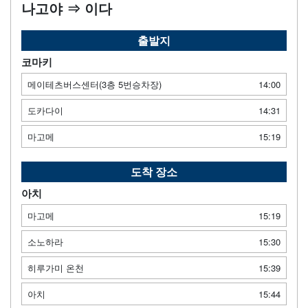
나고야 ⇒ 이다
출발지
코마키
메이테츠버스센터(3층 5번승차장)
14:00
도카다이
14:31
마고메
15:19
도착 장소
아치
마고메
15:19
소노하라
15:30
히루가미 온천
15:39
아치
15:44