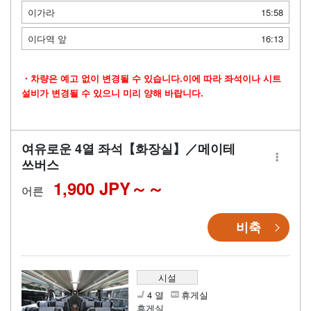
이가라
15:58
이다역 앞
16:13
・차량은 예고 없이 변경될 수 있습니다.이에 따라 좌석이나 시트
설비가 변경될 수 있으니 미리 양해 바랍니다.
여유로운 4열 좌석【화장실】／메이테
쓰버스
1,900 JPY～
어른
비축
시설
4 열
휴게실
휴게실