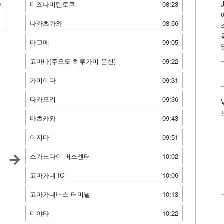
0
미즈나미텐토쿠
08:23
1
나카츠가와
08:56
마고메
09:05
고마바(주오도 히루가미 온천)
09:22
가미이다
09:31
다카모리
09:36
마츠카와
09:43
이지마
09:51
스가노다이 버스센터
10:02
고마가네 IC
10:06
고마가네버스 터미널
10:13
미야타
10:22