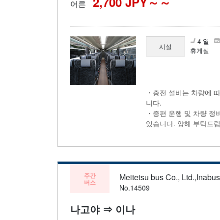
2,700 JPY～
어른
4 열
시설
휴게실
・충전 설비는 차량에 따
니다.
・증편 운행 및 차량 정
있습니다. 양해 부탁드립
주간
Meitetsu bus Co., Ltd.,Inabu
버스
No.14509
나고야 ⇒ 이나