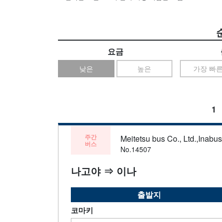
요금
낮은
높은
가장 빠
1
주간
Meitetsu bus Co., Ltd.,Inabu
버스
No.14507
나고야 ⇒ 이나
출발지
코마키