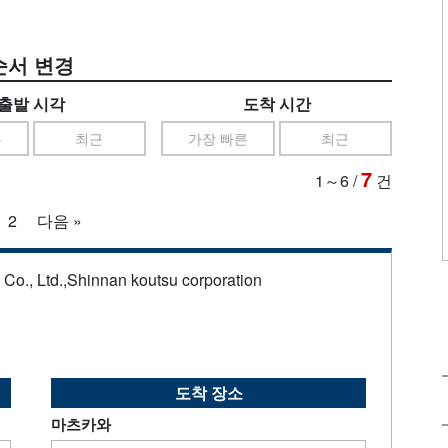
순서 변경
출발 시각
도착 시간
른
최근
가장 빠른
최근
7
1～6
/
건
2
다음 »
s Co., Ltd.,Shinnan koutsu corporation
도착 장소
마츠카와