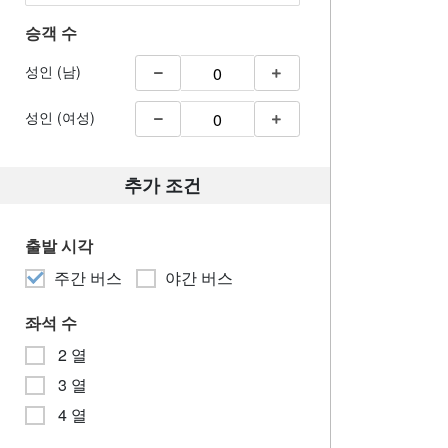
승객 수
성인 (남)
성인 (여성)
추가 조건
출발 시각
주간 버스
야간 버스
좌석 수
2 열
3 열
4 열