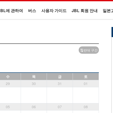
JBL에 관하여
버스
사용자 가이드
JBL 회원 안내
일본
반대 구간
수
목
금
토
29
30
31
01
05
06
07
08