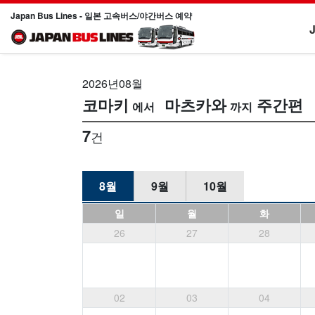
Japan Bus Lines - 일본 고속버스/야간버스 예약
2026년08월
코마키
마츠카와
주간편
7
건
8월
9월
10월
일
월
화
26
27
28
02
03
04