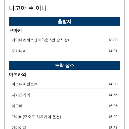
나고야 ⇒ 이나
출발지
코마키
메이테츠버스센터(3층 5번 승차장)
13:30
도카다이
14:01
도착 장소
마츠카와
미즈나미텐토쿠
14:23
나카츠가와
14:56
마고메
15:05
고마바(주오도 히루가미 온천)
15:22
가미이다
15:31