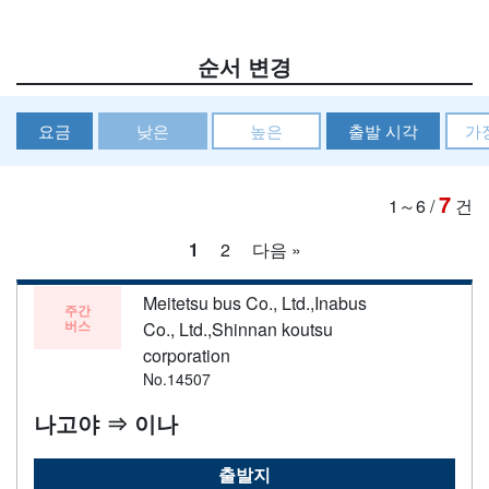
순서 변경
요금
낮은
높은
출발 시각
가
7
1～6
/
건
1
2
다음 »
Meitetsu bus Co., Ltd.,Inabus
주간
버스
Co., Ltd.,Shinnan koutsu
corporation
No.14507
나고야 ⇒ 이나
출발지