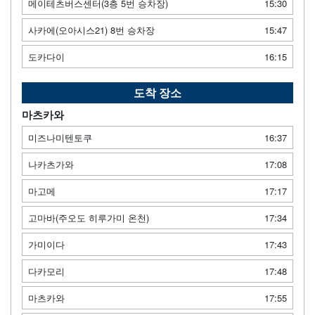
메이테츠버스센터(3층 5번 승차장)
15:30
사카에(오아시스21) 8번 승차장
15:47
도카다이
16:15
도착 장소
마츠카와
미즈나미텐토쿠
16:37
나카츠가와
17:08
마고메
17:17
고마바(주오도 히루가미 온천)
17:34
가미이다
17:43
다카모리
17:48
마츠카와
17:55