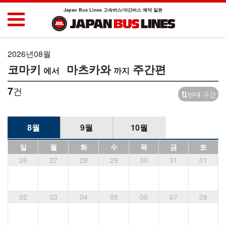
Japan Bus Lines 고속버스/야간버스 예약 일본
2026년08월
코마키
마츠카와
주간편
7
건
반대 구간
8월
9월
10월
일
월
화
수
목
금
토
26
27
28
29
30
31
01
02
03
04
05
06
07
08