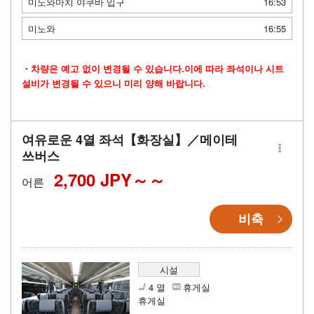
미노와마치 야쿠바 입구
16:53
미노와
16:55
・차량은 예고 없이 변경될 수 있습니다.이에 따라 좌석이나 시트
설비가 변경될 수 있으니 미리 양해 바랍니다.
여유로운 4열 좌석【화장실】／메이테
쓰버스
2,700 JPY～
어른
비축
시설
4 열
휴게실
휴게실