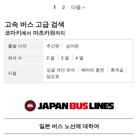
1
2
다음 »
고속 버스 고급 검색
코마키
마츠카와
출발 시각
주간편
심야편
좌석 수
2 열
3 열
4 열
싱글 개인 좌석
배터리 충전
휴게실
시설
담요로
일본 버스 노선에 대하여