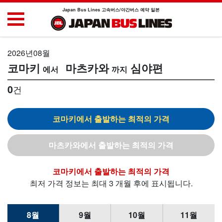
Japan Bus Lines 고속버스/야간버스 예약 일본
2026년08월
코마키
마츠카와
심야편
0
건
코마키
마츠카와
코마키
최저 가격 정보는 최대 3 개월 후에 표시됩니다.
8월
9월
10월
11월