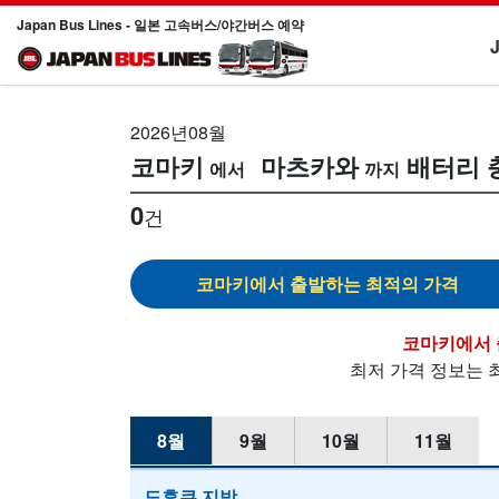
Japan Bus Lines - 일본 고속버스/야간버스 예약
2026년08월
코마키
마츠카와
배터리 
0
건
코마키
코마키
최저 가격 정보는 
8월
9월
10월
11월
도후쿠 지방