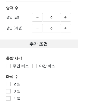
승객 수
성인 (남)
성인 (여성)
추가 조건
출발 시각
주간 버스
야간 버스
좌석 수
2 열
3 열
4 열