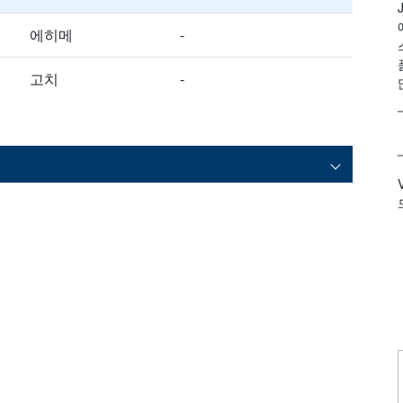
에히메
-
고치
-