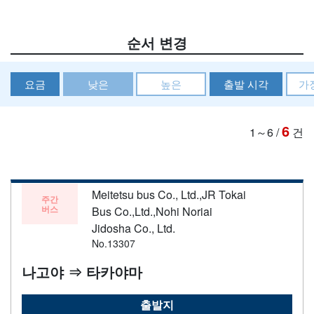
순서 변경
요금
낮은
높은
출발 시각
가
6
1～6
/
건
Meitetsu bus Co., Ltd.,JR Tokai
주간
버스
Bus Co.,Ltd.,Nohi Noriai
Jidosha Co., Ltd.
No.13307
나고야 ⇒ 타카야마
출발지