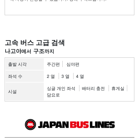
고속 버스 고급 검색
나고야
구조
출발 시각
주간편
심야편
좌석 수
2 열
3 열
4 열
싱글 개인 좌석
배터리 충전
휴게실
시설
담요로