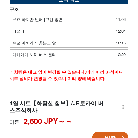
구조
구죠 하치만 인터 [고산 방면]
11:06
키요미
12:04
수쿄 마히카리 총본산 앞
12:15
다카야마 노히 버스 센터
12:20
・차량은 예고 없이 변경될 수 있습니다.이에 따라 좌석이나
시트 설비가 변경될 수 있으니 미리 양해 바랍니다.
4열 시트【화장실 첨부】/JR토카이 버
스주식회사
2,600 JPY～
어른
비축