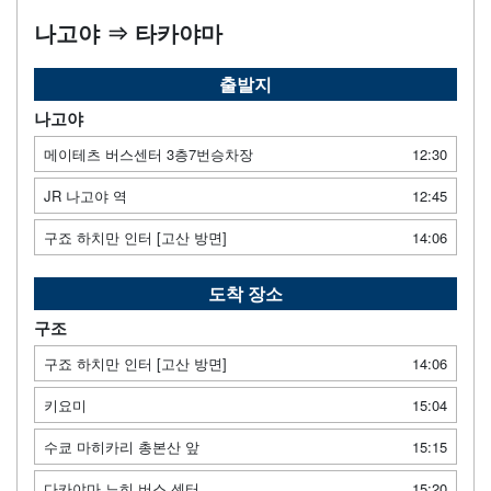
나고야 ⇒ 타카야마
출발지
나고야
메이테츠 버스센터 3층7번승차장
12:30
JR 나고야 역
12:45
구죠 하치만 인터 [고산 방면]
14:06
도착 장소
구조
구죠 하치만 인터 [고산 방면]
14:06
키요미
15:04
수쿄 마히카리 총본산 앞
15:15
다카야마 노히 버스 센터
15:20