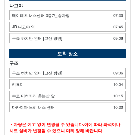
나고야
메이테츠 버스센터 3층7번승차장
07:30
JR 나고야 역
07:45
구죠 하치만 인터 [고산 방면]
09:06
도착 장소
구조
구죠 하치만 인터 [고산 방면]
09:06
키요미
10:04
수쿄 마히카리 총본산 앞
10:15
다카야마 노히 버스 센터
10:20
・차량은 예고 없이 변경될 수 있습니다.이에 따라 좌석이나
시트 설비가 변경될 수 있으니 미리 양해 바랍니다.