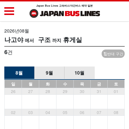
Japan Bus Lines 고속버스/야간버스 예약 일본
2026년08월
나고야
구조
휴게실
6
건
반대 구간
8월
9월
10월
일
월
화
수
목
금
토
26
27
28
29
30
31
01
02
03
04
05
06
07
08