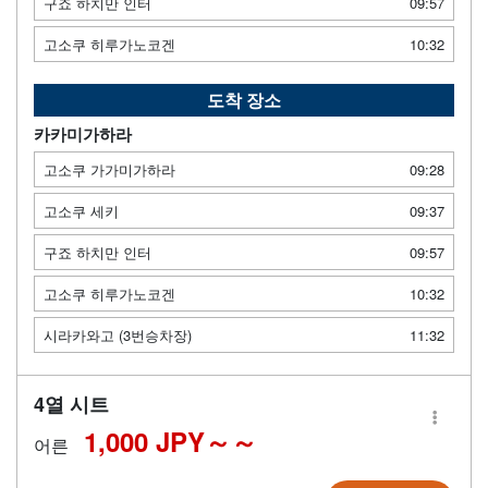
구죠 하치만 인터
09:57
고소쿠 히루가노코겐
10:32
도착 장소
카카미가하라
고소쿠 가가미가하라
09:28
고소쿠 세키
09:37
구죠 하치만 인터
09:57
고소쿠 히루가노코겐
10:32
시라카와고 (3번승차장)
11:32
4열 시트
1,000 JPY～
어른