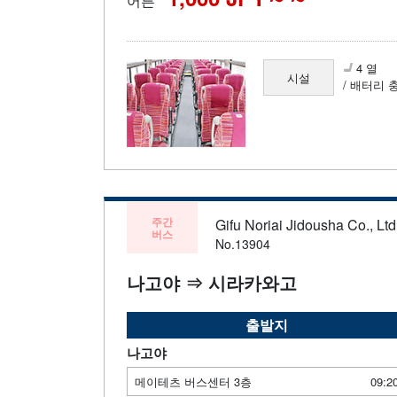
어른
4 열
시설
/ 배터리 
주간
Gifu Noriai Jidousha Co., Ltd
버스
No.13904
나고야 ⇒ 시라카와고
출발지
나고야
메이테츠 버스센터 3층
09:2