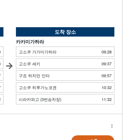
도착 장소
카카미가하라
0
고소쿠 가가미가하라
09:28
8
고소쿠 세키
09:37
7
구죠 하치만 인터
09:57
7
고소쿠 히루가노코겐
10:32
2
시라카와고 (3번승차장)
11:32