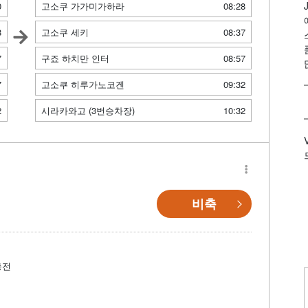
0
고소쿠 가가미가하라
08:28
8
고소쿠 세키
08:37
7
구죠 하치만 인터
08:57
7
고소쿠 히루가노코겐
09:32
2
시라카와고 (3번승차장)
10:32
비축
충전