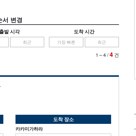
순서 변경
출발 시각
도착 시간
른
최근
가장 빠른
최근
4
1～4
/
건
.
도착 장소
카카미가하라