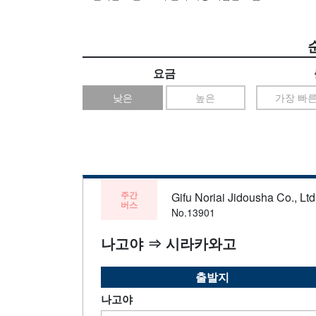
요금
낮은
높은
가장 빠
주간
Gifu Noriai Jidousha Co., Ltd
버스
No.13901
나고야 ⇒ 시라카와고
출발지
나고야