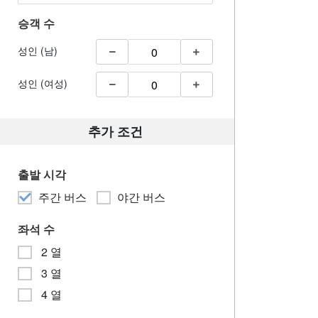
승객 수
성인 (남)
성인 (여성)
추가 조건
출발 시각
주간 버스
야간 버스
좌석 수
2 열
3 열
4 열