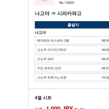
No.13903
나고야 ⇒ 시라카와고
출발지
나고야
메이테츠 버스센터 3층
08:5
고소쿠 가가미가하라
09:2
고소쿠 세키
09:3
구죠 하치만 인터
09:5
고소쿠 히루가노코겐
10:3
4열 시트
1,000 JPY～