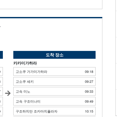
.
도착 장소
카카미가하라
0
고소쿠 가가미가하라
09:18
8
고소쿠 세키
09:27
7
고속 미노
09:33
3
고속 구조미나미
09:49
9
구조하치만 조카마치플라자
10:15