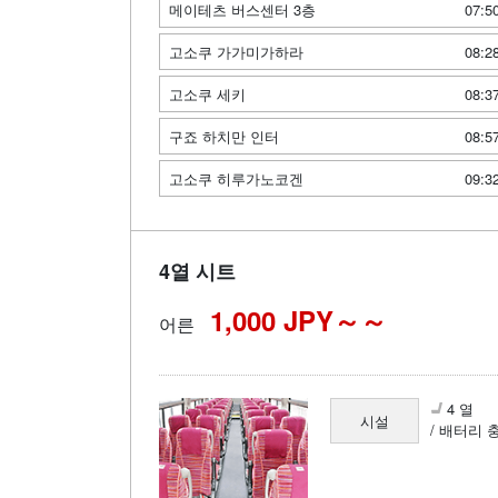
메이테츠 버스센터 3층
07:5
고소쿠 가가미가하라
08:2
고소쿠 세키
08:3
구죠 하치만 인터
08:5
고소쿠 히루가노코겐
09:3
4열 시트
1,000 JPY～
어른
4 열
시설
/ 배터리 