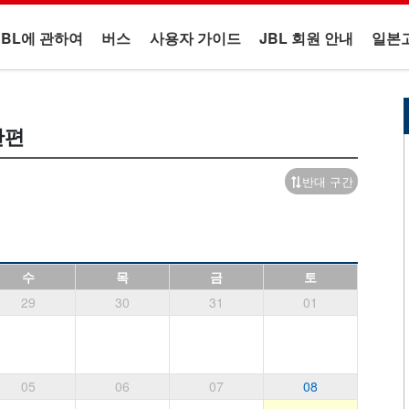
JBL에 관하여
버스
사용자 가이드
JBL 회원 안내
일본
간편
반대 구간
수
목
금
토
29
30
31
01
05
06
07
08