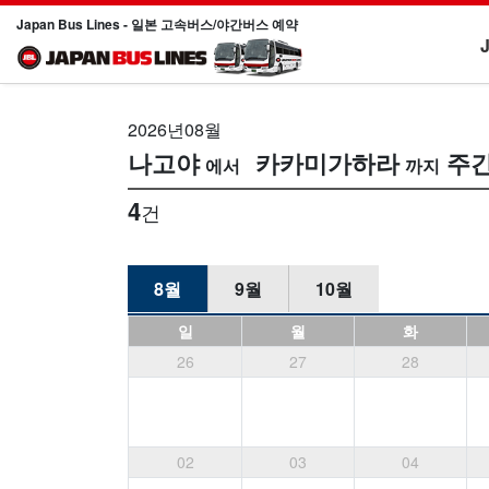
Japan Bus Lines - 일본 고속버스/야간버스 예약
2026년08월
나고야
카카미가하라
주
4
건
8월
9월
10월
일
월
화
26
27
28
02
03
04