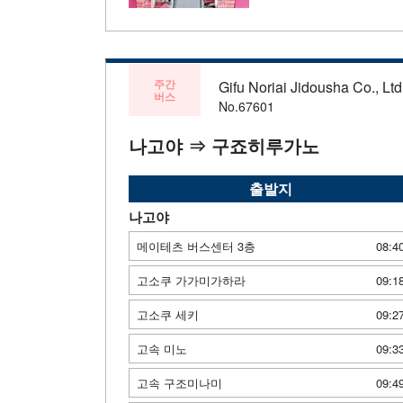
주간
Gifu Noriai Jidousha Co., Ltd
버스
No.67601
나고야 ⇒ 구죠히루가노
출발지
나고야
메이테츠 버스센터 3층
08:4
고소쿠 가가미가하라
09:1
고소쿠 세키
09:2
고속 미노
09:3
고속 구조미나미
09:4