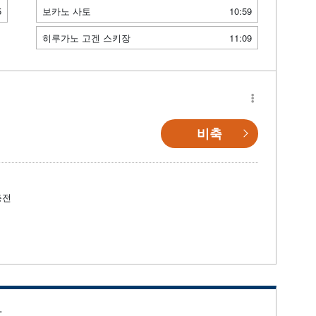
5
보카노 사토
10:59
히루가노 고겐 스키장
11:09
비축
충전
.