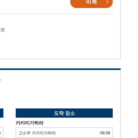
비축
충전
.
도착 장소
카카미가하라
0
고소쿠 가가미가하라
09:58