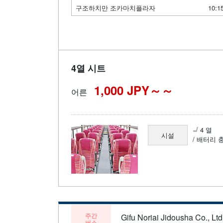
구조하치만 조카마치플라자
10:1
4열 시트
1,000 JPY～
어른
4 열
시설
/ 배터리 
주간
Gifu Noriai Jidousha Co., Ltd
버스