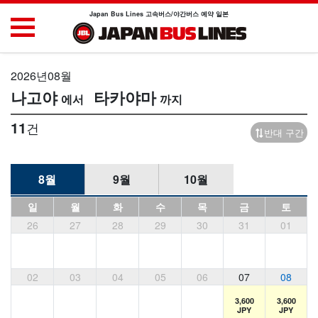
Japan Bus Lines 고속버스/야간버스 예약 일본
2026년08월
나고야
타카야마
11
건
반대 구간
8월
9월
10월
일
월
화
수
목
금
토
26
27
28
29
30
31
01
02
03
04
05
06
07
08
3,600
3,600
JPY
JPY