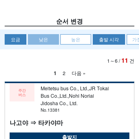
순서 변경
요금
낮은
높은
출발 시각
가
11
1～6
/
건
1
2
다음 »
Meitetsu bus Co., Ltd.,JR Tokai
주간
버스
Bus Co.,Ltd.,Nohi Noriai
Jidosha Co., Ltd.
No.13381
나고야 ⇒ 타카야마
출발지