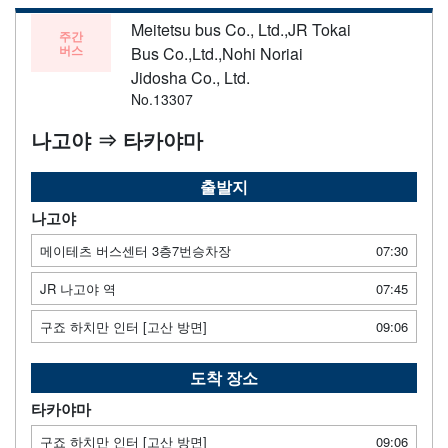
Meitetsu bus Co., Ltd.,JR Tokai
주간
버스
Bus Co.,Ltd.,Nohi Noriai
Jidosha Co., Ltd.
No.13307
나고야 ⇒ 타카야마
출발지
나고야
메이테츠 버스센터 3층7번승차장
07:30
JR 나고야 역
07:45
구죠 하치만 인터 [고산 방면]
09:06
도착 장소
타카야마
구죠 하치만 인터 [고산 방면]
09:06