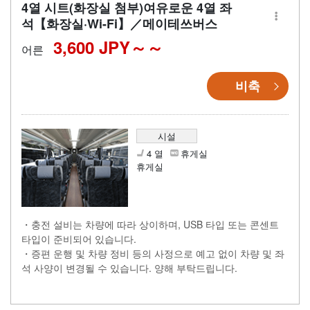
4열 시트(화장실 첨부)여유로운 4열 좌
석【화장실·Wi-Fi】／메이테쓰버스
3,600 JPY～
어른
비축
시설
4 열
휴게실
휴게실
・충전 설비는 차량에 따라 상이하며, USB 타입 또는 콘센트
타입이 준비되어 있습니다.
・증편 운행 및 차량 정비 등의 사정으로 예고 없이 차량 및 좌
석 사양이 변경될 수 있습니다. 양해 부탁드립니다.