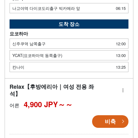
나고야역 다이코도리출구 빅카메라 앞
06:15
도착 장소
요코하마
신주쿠역 남쪽출구
12:00
YCAT(요코하마역 동쪽출구)
13:00
칸나이
13:25
Relax【후방에리아｜여성 전용 좌
석】
4,900 JPY～
어른
비축