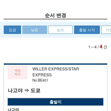
순서 변경
요금
낮은
높은
출발 시각
가
4
1～4
/
건
WILLER EXPRESS/STAR
주간
버스
EXPRESS
No.BE401
나고야 ⇒ 도쿄
출발지
나고야