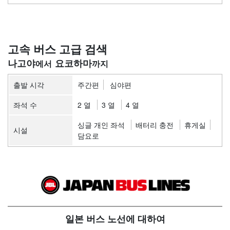
고속 버스 고급 검색
나고야
요코하마
출발 시각
주간편
심야편
좌석 수
2 열
3 열
4 열
싱글 개인 좌석
배터리 충전
휴게실
시설
담요로
일본 버스 노선에 대하여