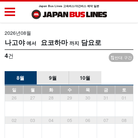
Japan Bus Lines 고속버스/야간버스 예약 일본
2026년08월
나고야
요코하마
담요로
4
건
반대 구간
8월
9월
10월
일
월
화
수
목
금
토
26
27
28
29
30
31
01
02
03
04
05
06
07
08