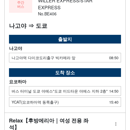
WILLER EXPRESS/STAR
주간
버스
EXPRESS
No.BE406
나고야 ⇒ 도쿄
출발지
나고야
나고야역 다이코도리출구 빅카메라 앞
08:50
도착 장소
요코하마
버스 터미널 도쿄 야에스"도쿄 미드타운 야에스 지하 2층"
14:50
YCAT(요코하마역 동쪽출구)
15:40
Relax【후방에리아｜여성 전용 좌
석】