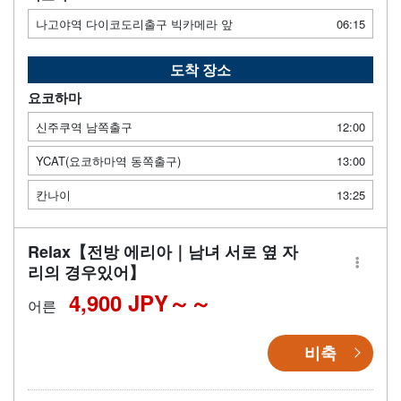
나고야역 다이코도리출구 빅카메라 앞
06:15
도착 장소
요코하마
신주쿠역 남쪽출구
12:00
YCAT(요코하마역 동쪽출구)
13:00
칸나이
13:25
Relax【전방 에리아｜남녀 서로 옆 자
리의 경우있어】
4,900 JPY～
어른
비축