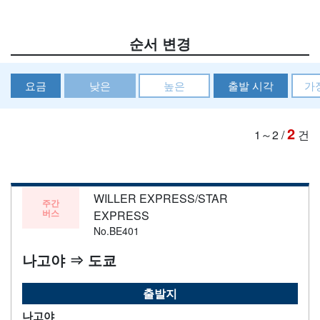
순서 변경
요금
낮은
높은
출발 시각
가
2
1～2
/
건
WILLER EXPRESS/STAR
주간
버스
EXPRESS
No.BE401
나고야 ⇒ 도쿄
출발지
나고야