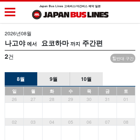
Japan Bus Lines 고속버스/야간버스 예약 일본
2026년08월
나고야
요코하마
주간편
2
건
반대 구간
8월
9월
10월
일
월
화
수
목
금
토
26
27
28
29
30
31
01
02
03
04
05
06
07
08