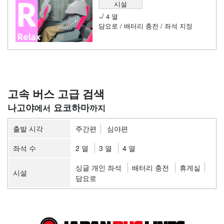
시설
4 열
담요로 / 배터리 충전 / 좌석 지정
고속 버스 고급 검색
나고야
요코하마
출발 시각
주간편
심야편
좌석 수
2 열
3 열
4 열
싱글 개인 좌석
배터리 충전
휴게실
시설
담요로