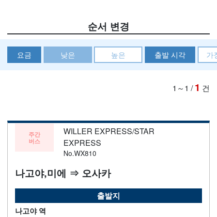
순서 변경
요금
낮은
높은
출발 시각
가
1
1～1
/
건
WILLER EXPRESS/STAR
주간
버스
EXPRESS
No.WX810
나고야,미에 ⇒ 오사카
출발지
나고야 역