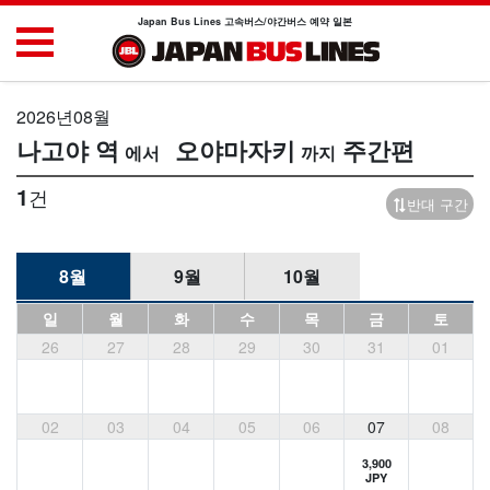
Japan Bus Lines 고속버스/야간버스 예약 일본
2026년08월
나고야 역
오야마자키
주간편
1
건
반대 구간
8월
9월
10월
일
월
화
수
목
금
토
26
27
28
29
30
31
01
02
03
04
05
06
07
08
3,900
JPY