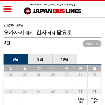
Japan Bus Lines 고속버스/야간버스 예약 일본
2026년08월
오카자키
긴자
담요로
2
건
반대 구간
8월
9월
10월
일
월
화
수
목
금
토
26
27
28
29
30
31
01
02
03
04
05
06
07
08
9,400
7,500
JPY
JPY