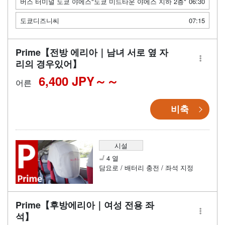
버스 터미널 도쿄 야에스"도쿄 미드타운 야에스 지하 2층"
06:30
도쿄디즈니씨
07:15
Prime【전방 에리아｜남녀 서로 옆 자
리의 경우있어】
6,400 JPY～
어른
비축
시설
4 열
담요로 / 배터리 충전 / 좌석 지정
Prime【후방에리아｜여성 전용 좌
석】