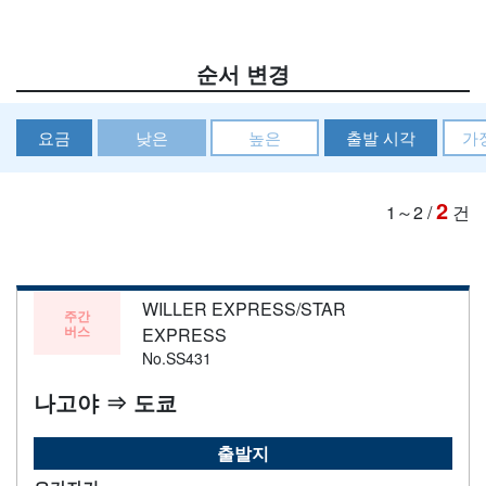
순서 변경
요금
낮은
높은
출발 시각
가
2
1～2
/
건
WILLER EXPRESS/STAR
주간
버스
EXPRESS
No.SS431
나고야 ⇒ 도쿄
출발지