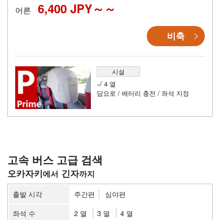
6,400 JPY～
어른
비축
시설
4 열
담요로 / 배터리 충전 / 좌석 지정
고속 버스 고급 검색
오카자키
긴자
출발 시각
주간편
심야편
좌석 수
2 열
3 열
4 열