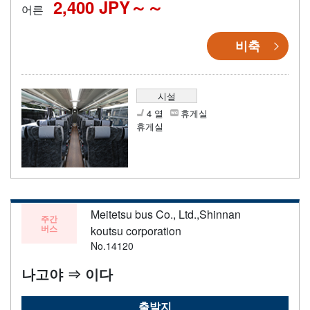
2,400 JPY～
어른
비축
시설
4 열
휴게실
휴게실
Meitetsu bus Co., Ltd.,Shinnan
주간
버스
koutsu corporation
No.14120
나고야 ⇒ 이다
출발지