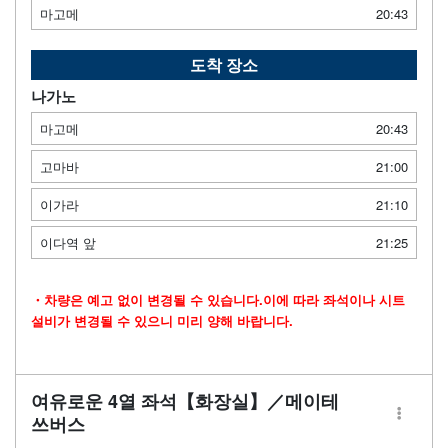
마고메
20:43
도착 장소
나가노
마고메
20:43
고마바
21:00
이가라
21:10
이다역 앞
21:25
・차량은 예고 없이 변경될 수 있습니다.이에 따라 좌석이나 시트
설비가 변경될 수 있으니 미리 양해 바랍니다.
여유로운 4열 좌석【화장실】／메이테
쓰버스