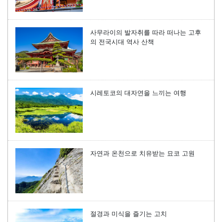
사무라이의 발자취를 따라 떠나는 고후
의 전국시대 역사 산책
시레토코의 대자연을 느끼는 여행
자연과 온천으로 치유받는 묘코 고원
절경과 미식을 즐기는 고치