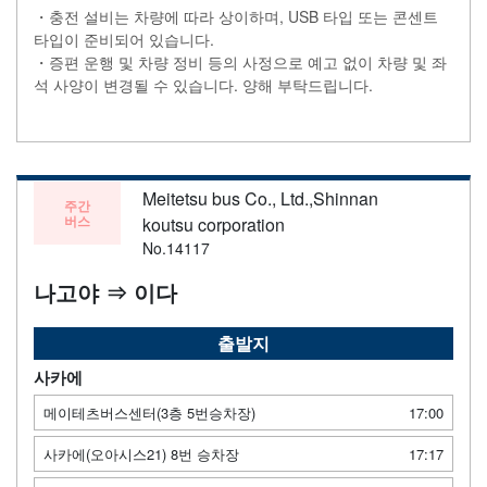
・충전 설비는 차량에 따라 상이하며, USB 타입 또는 콘센트
타입이 준비되어 있습니다.
・증편 운행 및 차량 정비 등의 사정으로 예고 없이 차량 및 좌
석 사양이 변경될 수 있습니다. 양해 부탁드립니다.
Meitetsu bus Co., Ltd.,Shinnan
주간
버스
koutsu corporation
No.14117
나고야 ⇒ 이다
출발지
사카에
메이테츠버스센터(3층 5번승차장)
17:00
사카에(오아시스21) 8번 승차장
17:17