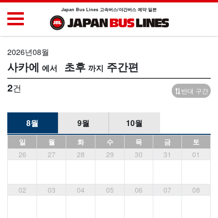
Japan Bus Lines 고속버스/야간버스 예약 일본
2026년08월
사카에
초후
주간편
2
건
반대 구간
8월
9월
10월
일
월
화
수
목
금
토
26
27
28
29
30
31
01
02
03
04
05
06
07
08