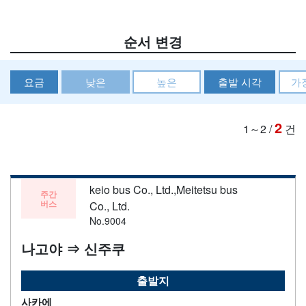
순서 변경
요금
낮은
높은
출발 시각
가
2
1～2
/
건
keio bus Co., Ltd.,Meitetsu bus
주간
버스
Co., Ltd.
No.9004
나고야 ⇒ 신주쿠
출발지
사카에