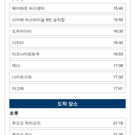
메이테츠 버스센터
15:40
사카에 버스터미널 8번 승차장
15:55
도우카다이
16:30
다지미
16:40
미즈나미덴토쿠
16:53
에나
17:08
나카츠가와
17:32
마고메
17:41
도착 장소
초후
주오도 하치오지
21:16
주오도 히노
21:25