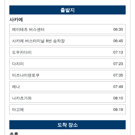
출발지
사카에
메이테츠 버스센터
06:30
사카에 버스터미널 8번 승차장
06:45
도우카다이
07:13
다지미
07:23
미즈나미덴토쿠
07:35
에나
07:49
나카츠가와
08:10
마고메
08:19
도착 장소
초후