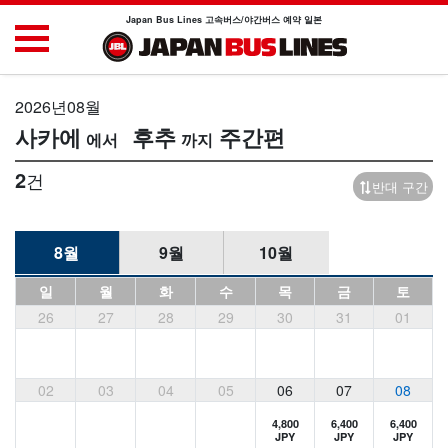
Japan Bus Lines 고속버스/야간버스 예약 일본
2026년08월
사카에
후추
주간편
2
건
반대 구간
8월
9월
10월
일
월
화
수
목
금
토
26
27
28
29
30
31
01
02
03
04
05
06
07
08
4,800
6,400
6,400
JPY
JPY
JPY