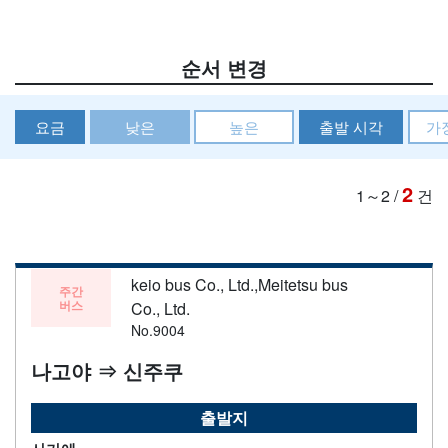
순서 변경
요금
낮은
높은
출발 시각
가
2
1～2
/
건
keio bus Co., Ltd.,Meitetsu bus
주간
버스
Co., Ltd.
No.9004
나고야 ⇒ 신주쿠
출발지