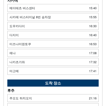
사카에
메이테츠 버스센터
15:40
사카에 버스터미널 8번 승차장
15:55
도우카다이
16:30
다지미
16:40
미즈나미덴토쿠
16:53
에나
17:08
나카츠가와
17:32
마고메
17:41
도착 장소
후추
주오도 하치오지
21:16