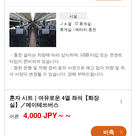
시설
4 열
휴게실
휴게실 / 배터리 충전
・충전 설비는 차량에 따라 상이하며, USB 타입 또는 콘센트
타입이 준비되어 있습니다.
・증편 운행 및 차량 정비 등의 사정으로 예고 없이 차량 및 좌
석 사양이 변경될 수 있습니다. 양해 부탁드립니다.
혼자 시트｜여유로운 4열 좌석【화장
실】／메이테쓰버스
4,000 JPY～
어른
비축