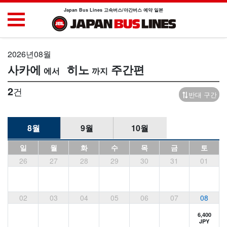
Japan Bus Lines 고속버스/야간버스 예약 일본
2026년08월
사카에
히노
주간편
2
건
반대 구간
8월
9월
10월
일
월
화
수
목
금
토
26
27
28
29
30
31
01
02
03
04
05
06
07
08
6,400
JPY