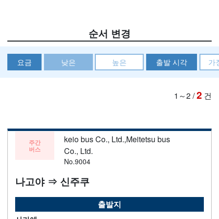
순서 변경
요금
낮은
높은
출발 시각
가
2
1～2
/
건
keio bus Co., Ltd.,Meitetsu bus
주간
버스
Co., Ltd.
No.9004
나고야 ⇒ 신주쿠
출발지