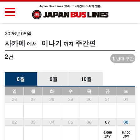
Japan Bus Lines 고속버스/야간버스 예약 일본
2026년08월
사카에
이나기
주간편
2
건
반대 구간
8월
9월
10월
일
월
화
수
목
금
토
26
27
28
29
30
31
01
02
03
04
05
06
07
08
6,000
6,400
JPY
JPY