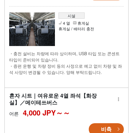
시설
4 열
휴게실
휴게실 / 배터리 충전
・충전 설비는 차량에 따라 상이하며, USB 타입 또는 콘센트
타입이 준비되어 있습니다.
・증편 운행 및 차량 정비 등의 사정으로 예고 없이 차량 및 좌
석 사양이 변경될 수 있습니다. 양해 부탁드립니다.
혼자 시트｜여유로운 4열 좌석【화장
실】／메이테쓰버스
4,000 JPY～
어른
비축