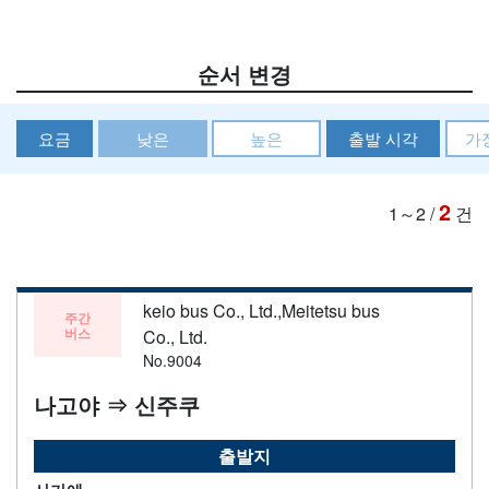
순서 변경
요금
낮은
높은
출발 시각
가
2
1～2
/
건
keio bus Co., Ltd.,Meitetsu bus
주간
버스
Co., Ltd.
No.9004
나고야 ⇒ 신주쿠
출발지