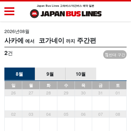
Japan Bus Lines 고속버스/야간버스 예약 일본
2026년08월
사카에
코가네이
주간편
2
건
반대 구간
8월
9월
10월
일
월
화
수
목
금
토
26
27
28
29
30
31
01
02
03
04
05
06
07
08