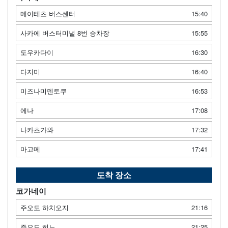
메이테츠 버스센터
15:40
사카에 버스터미널 8번 승차장
15:55
도우카다이
16:30
다지미
16:40
미즈나미덴토쿠
16:53
에나
17:08
나카츠가와
17:32
마고메
17:41
도착 장소
코가네이
주오도 하치오지
21:16
주오도 히노
21:25