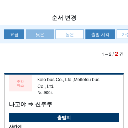
순서 변경
요금
낮은
높은
출발 시각
가
2
1～2
/
건
keio bus Co., Ltd.,Meitetsu bus
주간
버스
Co., Ltd.
No.9004
나고야 ⇒ 신주쿠
출발지
사카에