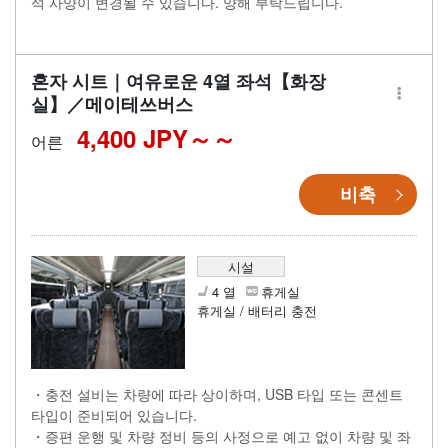
석 사양이 변경될 수 있습니다. 양해 부탁드립니다.
혼자 시트｜여유로운 4열 좌석【화장
실】／메이테쓰버스
4,400 JPY～
어른
비축
시설
4 열
휴게실
휴게실 / 배터리 충전
・충전 설비는 차량에 따라 상이하며, USB 타입 또는 콘센트
타입이 준비되어 있습니다.
・증편 운행 및 차량 정비 등의 사정으로 예고 없이 차량 및 좌