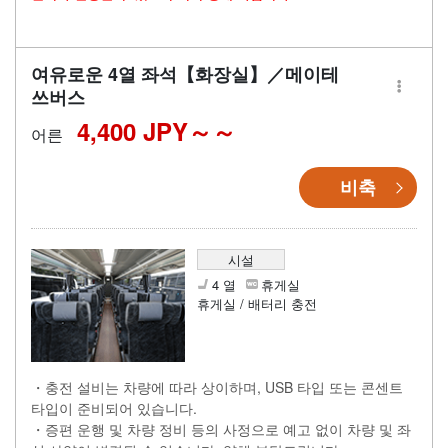
여유로운 4열 좌석【화장실】／메이테
쓰버스
4,400 JPY～
어른
비축
시설
4 열
휴게실
휴게실 / 배터리 충전
・충전 설비는 차량에 따라 상이하며, USB 타입 또는 콘센트
타입이 준비되어 있습니다.
・증편 운행 및 차량 정비 등의 사정으로 예고 없이 차량 및 좌