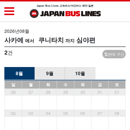
Japan Bus Lines 고속버스/야간버스 예약 일본
2026년08월
사카에
쿠니타치
심야편
2
건
반대 구간
8월
9월
10월
일
월
화
수
목
금
토
26
27
28
29
30
31
01
02
03
04
05
06
07
08