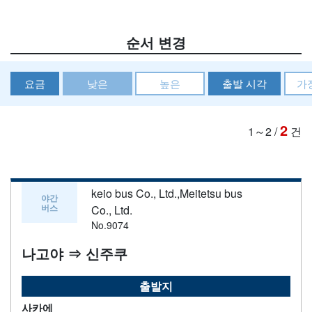
순서 변경
요금
낮은
높은
출발 시각
가
2
1～2
/
건
keio bus Co., Ltd.,Meitetsu bus
야간
버스
Co., Ltd.
No.9074
나고야 ⇒ 신주쿠
출발지
사카에