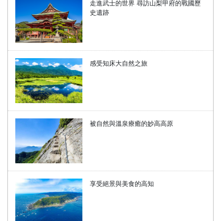
走進武士的世界 尋訪山梨甲府的戰國歷
史遺跡
感受知床大自然之旅
被自然與溫泉療癒的妙高高原
享受絕景與美食的高知