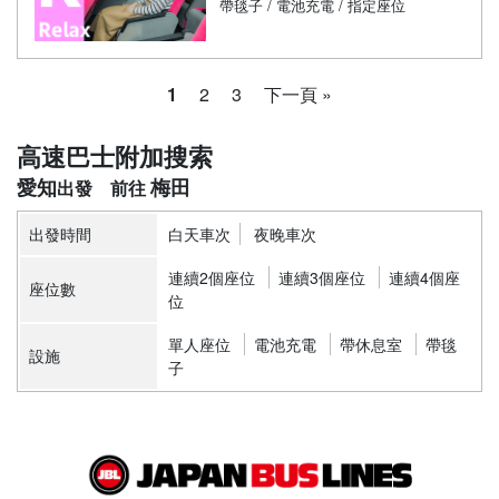
帶毯子 / 電池充電 / 指定座位
1
2
3
下一頁 »
高速巴士附加搜索
愛知
梅田
出發時間
白天車次
夜晚車次
連續2個座位
連續3個座位
連續4個座
座位數
位
單人座位
電池充電
帶休息室
帶毯
設施
子