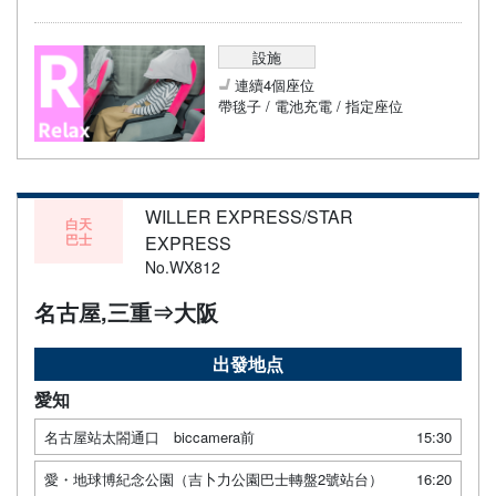
設施
連續4個座位
帶毯子 / 電池充電 / 指定座位
WILLER EXPRESS/STAR
白天
巴士
EXPRESS
No.WX812
名古屋,三重⇒大阪
出發地点
愛知
名古屋站太閤通口 biccamera前
15:30
愛・地球博紀念公園（吉卜力公園巴士轉盤2號站台）
16:20