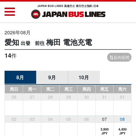
JAPAN BUS LINES 高速巴士 夜行巴士預約 日本
2026年08月
愛知
梅田
電池充電
14
件
反向區間
8月
9月
10月
周日
周一
周二
周三
周四
周五
周六
26
27
28
29
30
31
01
02
03
04
05
06
07
08
3,900
4,400
JPY
JPY