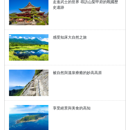
走進武士的世界 尋訪山梨甲府的戰國歷
史遺跡
感受知床大自然之旅
被自然與溫泉療癒的妙高高原
享受絕景與美食的高知