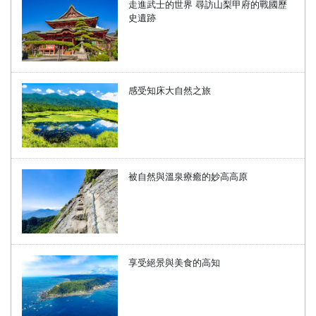
走進武士的世界 尋訪山梨甲府的戰國歷
史遺跡
感受知床大自然之旅
被自然與溫泉療癒的妙高高原
享受絕景與美食的高知