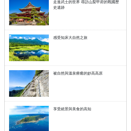
走進武士的世界 尋訪山梨甲府的戰國歷
史遺跡
感受知床大自然之旅
被自然與溫泉療癒的妙高高原
享受絕景與美食的高知