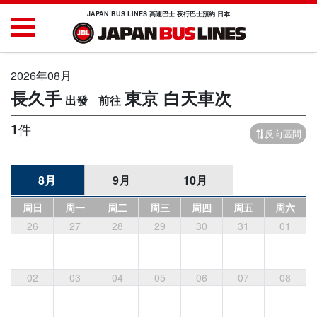
JAPAN BUS LINES 高速巴士 夜行巴士預約 日本
2026年08月
長久手
東京
白天車次
1
件
反向區間
8月
9月
10月
周日
周一
周二
周三
周四
周五
周六
26
27
28
29
30
31
01
02
03
04
05
06
07
08