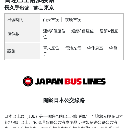
長久手
東京
出發時間
白天車次
夜晚車次
連續2個座位
連續3個座位
連續4個座
座位數
位
單人座位
電池充電
帶休息室
帶毯
設施
子
關於日本公交線路
日本巴士線（JBL）是一個綜合的巴士預訂站點，可讓您立即在日本
各地預訂巴士。 它處理各種公共汽車產品，例如高速公路公共汽