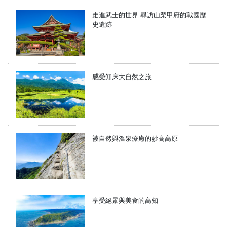
走進武士的世界 尋訪山梨甲府的戰國歷
史遺跡
感受知床大自然之旅
被自然與溫泉療癒的妙高高原
享受絕景與美食的高知