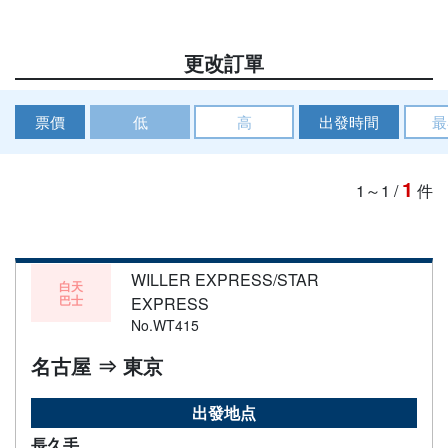
更改訂單
票價
低
高
出發時間
最
1
1～1
/
件
WILLER EXPRESS/STAR
白天
巴士
EXPRESS
No.WT415
名古屋 ⇒ 東京
出發地点
長久手