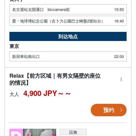
名古屋站太閤通口 biccamera前
15:50
愛・地球博紀念公園（吉卜力公園巴士轉盤2號站台）
16:40
到达地点
東京
新宿車站南出口
22:00
Relax【前方区域｜有男女隔壁的座位
的情况】
4,900 JPY～
大人
预约
設施