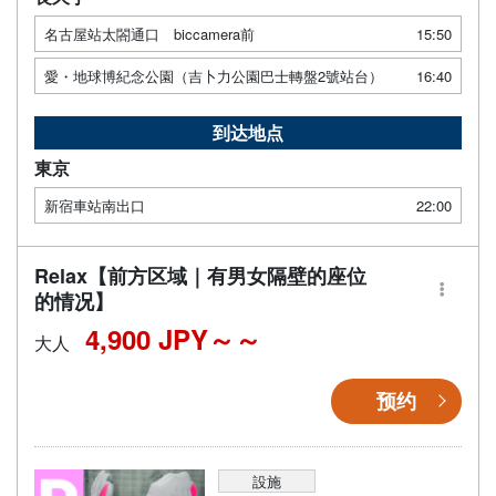
名古屋站太閤通口 biccamera前
15:50
愛・地球博紀念公園（吉卜力公園巴士轉盤2號站台）
16:40
到达地点
東京
新宿車站南出口
22:00
Relax【前方区域｜有男女隔壁的座位
的情况】
4,900 JPY～
大人
预约
設施