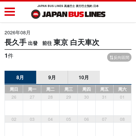
JAPAN BUS LINES 高速巴士 夜行巴士預約 日本
2026年08月
長久手
東京
白天車次
1
件
反向區間
8月
9月
10月
周日
周一
周二
周三
周四
周五
周六
26
27
28
29
30
31
01
02
03
04
05
06
07
08