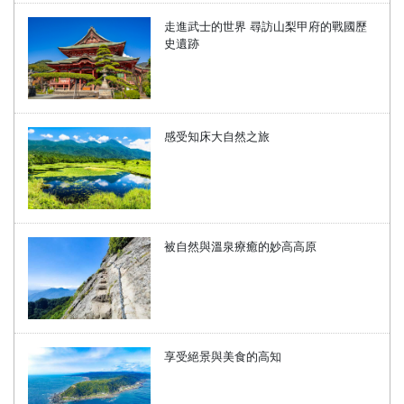
走進武士的世界 尋訪山梨甲府的戰國歷
史遺跡
感受知床大自然之旅
被自然與溫泉療癒的妙高高原
享受絕景與美食的高知