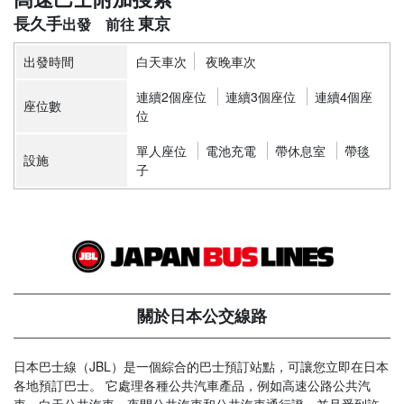
長久手
東京
出發時間
白天車次
夜晚車次
連續2個座位
連續3個座位
連續4個座
座位數
位
單人座位
電池充電
帶休息室
帶毯
設施
子
關於日本公交線路
日本巴士線（JBL）是一個綜合的巴士預訂站點，可讓您立即在日本
各地預訂巴士。 它處理各種公共汽車產品，例如高速公路公共汽