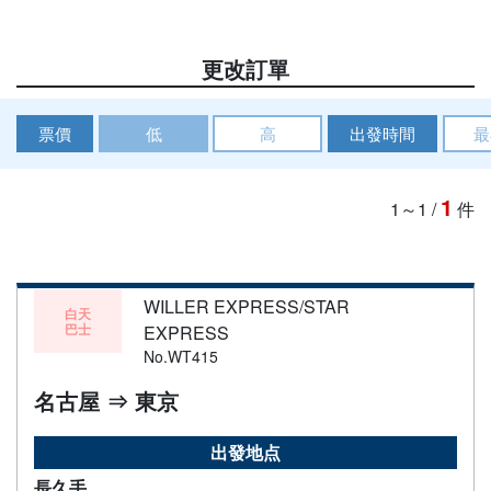
更改訂單
票價
低
高
出發時間
最
1
1～1
/
件
WILLER EXPRESS/STAR
白天
巴士
EXPRESS
No.WT415
名古屋 ⇒ 東京
出發地点
長久手