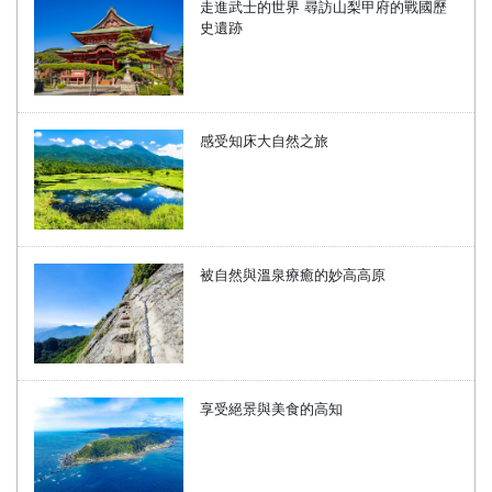
走進武士的世界 尋訪山梨甲府的戰國歷
史遺跡
感受知床大自然之旅
被自然與溫泉療癒的妙高高原
享受絕景與美食的高知