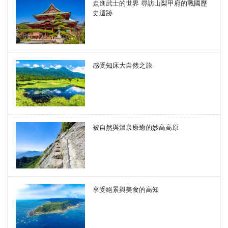
走進武士的世界 尋訪山梨甲府的戰國歷
史遺跡
感受知床大自然之旅
被自然與溫泉療癒的妙高高原
享受絕景與美食的高知