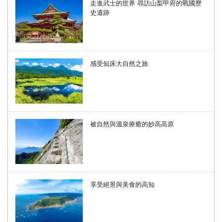
走進武士的世界 尋訪山梨甲府的戰國歷
史遺跡
感受知床大自然之旅
被自然與溫泉療癒的妙高高原
享受絕景與美食的高知