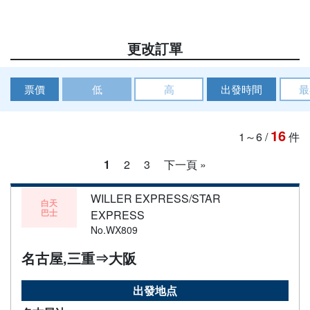
更改訂單
票價
低
高
出發時間
最
16
1～6
/
件
1
2
3
下一頁 »
WILLER EXPRESS/STAR
白天
巴士
EXPRESS
No.WX809
名古屋,三重⇒大阪
出發地点