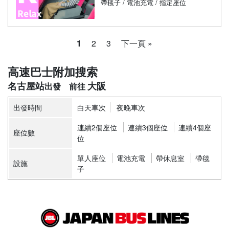
帶毯子 / 電池充電 / 指定座位
1
2
3
下一頁 »
高速巴士附加搜索
名古屋站
大阪
出發時間
白天車次
夜晚車次
連續2個座位
連續3個座位
連續4個座
座位數
位
單人座位
電池充電
帶休息室
帶毯
設施
子