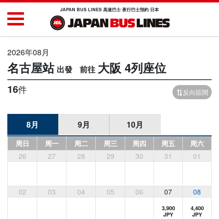
JAPAN BUS LINES 高速巴士 夜行巴士預約 日本
2026年08月
名古屋站
大阪
4列座位
16
件
反向區間
8月
9月
10月
周日
周一
周二
周三
周四
周五
周六
26
27
28
29
30
31
01
02
03
04
05
06
07
08
3,900
4,400
JPY
JPY