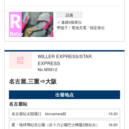
設施
連續4個座位
帶毯子 / 電池充電 / 指定座位
WILLER EXPRESS/STAR
白天
巴士
EXPRESS
No.WX812
名古屋,三重⇒大阪
出發地点
名古屋站
名古屋站太閤通口 biccamera前
15:30
愛・地球博紀念公園（吉卜力公園巴士轉盤2號站台）
16:20