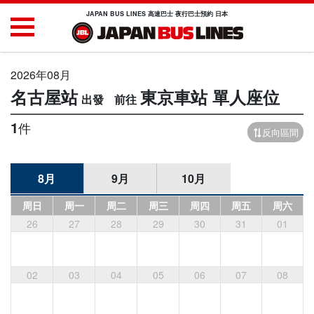
JAPAN BUS LINES 高速巴士 夜行巴士預約 日本
2026年08月
名古屋站
東京車站
單人座位
1
件
反向區間
8月
9月
10月
周日
周一
周二
周三
周四
周五
周六
26
27
28
29
30
31
01
02
03
04
05
06
07
08