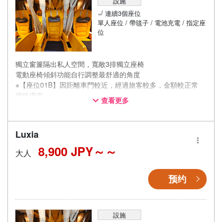
設施
連續3個座位
單人座位 / 帶毯子 / 電池充電 / 指定座
位
獨立窗簾隔出私人空間，寬敞3排獨立座椅
電動座椅傾斜功能自行調整最舒適的角度
※【座位01B】因距離車門較近，經過旅客較多，金額較正常
價格優惠。
查看更多
※【座位07C】因距離緊急逃生口較近，座椅傾斜角度較為受
限，金額較正常價格優惠。
Luxia
8,900 JPY～
大人
预约
設施