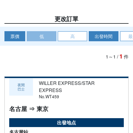
更改訂單
票價
低
高
出發時間
最
1
1～1
/
件
WILLER EXPRESS/STAR
夜間
巴士
EXPRESS
No.WT459
名古屋 ⇒ 東京
出發地点
名古屋站