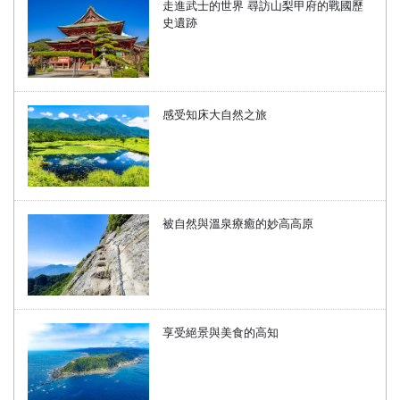
走進武士的世界 尋訪山梨甲府的戰國歷
史遺跡
感受知床大自然之旅
被自然與溫泉療癒的妙高高原
享受絕景與美食的高知