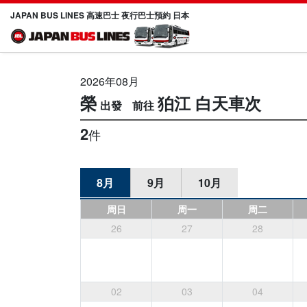
JAPAN BUS LINES 高速巴士 夜行巴士預約 日本
2026年08月
榮
狛江
白天車次
2
件
8月
9月
10月
周日
周一
周二
26
27
28
02
03
04