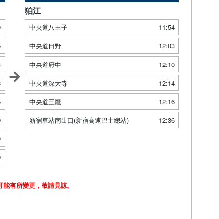
狛江
0
中央道八王子
11:54
5
中央道日野
12:03
3
中央道府中
12:10
3
中央道深大寺
12:14
5
中央道三鷹
12:16
9
新宿車站南出口(新宿高速巴士總站)
12:36
0
9
可能有所變更，敬請見諒。