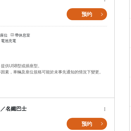
预约
個座位
帶休息室
/ 電池充電
提供USB型或插座型。
等因素，車輛及座位規格可能於未事先通知的情況下變更。
】／名鐵巴士
预约