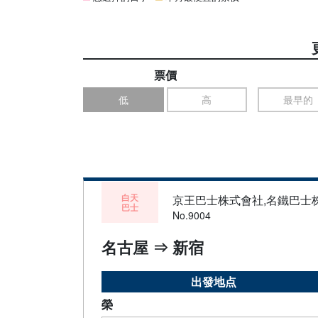
票價
低
高
最早的
白天
京王巴士株式會社,名鐵巴士
巴士
No.9004
名古屋 ⇒ 新宿
出發地点
榮