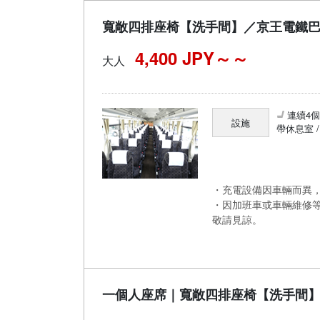
寬敞四排座椅【洗手間】／京王電鐵
4,400 JPY～
大人
連續4
設施
帶休息室 
・充電設備因車輛而異，
・因加班車或車輛維修
敬請見諒。
一個人座席｜寬敞四排座椅【洗手間