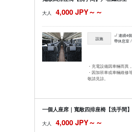
4,000 JPY～
大人
連續4
設施
帶休息室 
・充電設備因車輛而異，
・因加班車或車輛維修
敬請見諒。
一個人座席｜寬敞四排座椅【洗手間
4,000 JPY～
大人