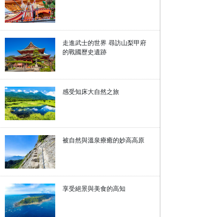
走進武士的世界 尋訪山梨甲府
的戰國歷史遺跡
感受知床大自然之旅
被自然與溫泉療癒的妙高高原
享受絕景與美食的高知