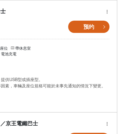
巴士
预约
個座位
帶休息室
/ 電池充電
提供USB型或插座型。
等因素，車輛及座位規格可能於未事先通知的情況下變更。
】／京王電鐵巴士