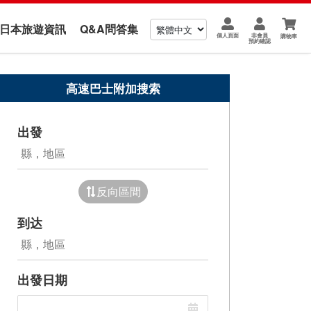
us 日本旅遊資訊
Q&A問答集
個人頁面
非會員
購物車
預約確認
高速巴士附加搜索
出發
反向區間
到达
出發日期