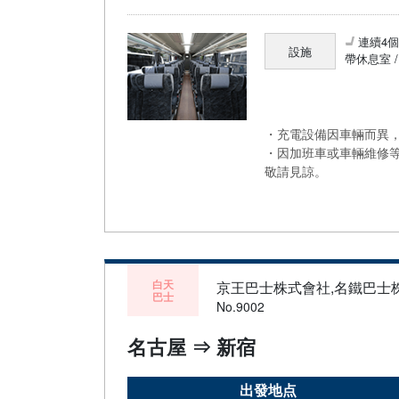
連續4
設施
帶休息室 
・充電設備因車輛而異，
・因加班車或車輛維修
敬請見諒。
白天
京王巴士株式會社,名鐵巴士
巴士
No.9002
名古屋 ⇒ 新宿
出發地点