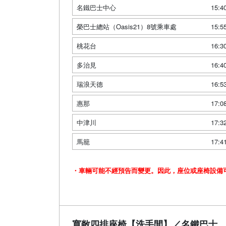
名鐵巴士中心
15:4
榮巴士總站（Oasis21）8號乘車處
15:5
桃花台
16:3
多治見
16:4
瑞浪天德
16:5
惠那
17:0
中津川
17:3
馬籠
17:4
・車輛可能不經預告而變更。因此，座位或座椅設備
寬敞四排座椅【洗手間】／名鐵巴士