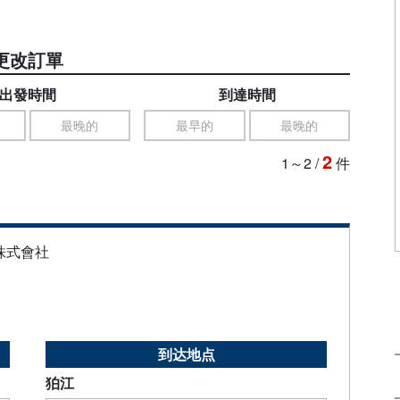
更改訂單
出發時間
到達時間
最晚的
最早的
最晚的
2
1～2
/
件
株式會社
到达地点
狛江