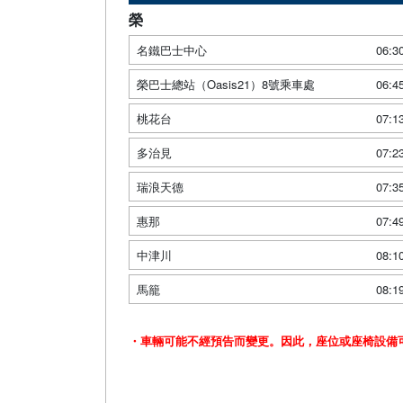
榮
名鐵巴士中心
06:3
榮巴士總站（Oasis21）8號乘車處
06:4
桃花台
07:1
多治見
07:2
瑞浪天德
07:3
惠那
07:4
中津川
08:1
馬籠
08:1
・車輛可能不經預告而變更。因此，座位或座椅設備