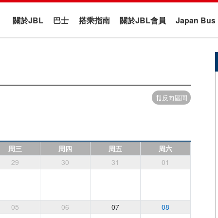
關於JBL
巴士
搭乘指南
關於JBL會員
Japan B
反向區間
周三
周四
周五
周六
29
30
31
01
05
06
07
08