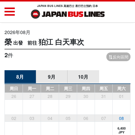
JAPAN BUS LINES 高速巴士 夜行巴士預約 日本
2026年08月
榮
狛江
白天車次
2
件
反向區間
8月
9月
10月
周日
周一
周二
周三
周四
周五
周六
26
27
28
29
30
31
01
02
03
04
05
06
07
08
6,400
JPY