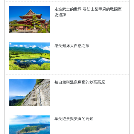
走進武士的世界 尋訪山梨甲府的戰國歷
史遺跡
感受知床大自然之旅
被自然與溫泉療癒的妙高高原
享受絕景與美食的高知