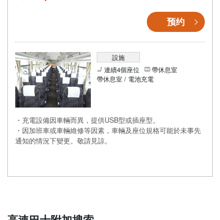
预约
設施
連續4個座位
帶休息室
帶休息室 / 電池充電
・充電設備因車輛而異，提供USB型或插座型。
・因加班車或車輛維修等因素，車輛及座位規格可能於未事先
通知的情況下變更。敬請見諒。
高速巴士附加搜索