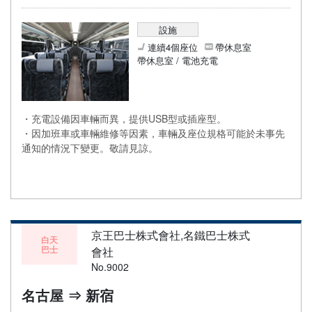
設施
連續4個座位
帶休息室
帶休息室 / 電池充電
・充電設備因車輛而異，提供USB型或插座型。
・因加班車或車輛維修等因素，車輛及座位規格可能於未事先
通知的情況下變更。敬請見諒。
京王巴士株式會社,名鐵巴士株式
白天
巴士
會社
No.9002
名古屋 ⇒ 新宿