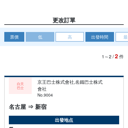
更改訂單
票價
低
高
出發時間
最
2
1～2
/
件
京王巴士株式會社,名鐵巴士株式
白天
巴士
會社
No.9004
名古屋 ⇒ 新宿
出發地点