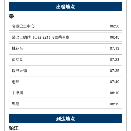
出發地点
榮
名鐵巴士中心
06:30
榮巴士總站（Oasis21）8號乘車處
06:45
桃花台
07:13
多治見
07:23
瑞浪天德
07:35
惠那
07:49
中津川
08:10
馬籠
08:19
到达地点
狛江