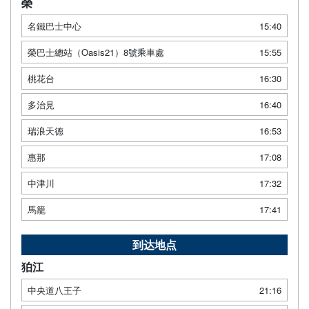
榮
名鐵巴士中心
15:40
榮巴士總站（Oasis21）8號乘車處
15:55
桃花台
16:30
多治見
16:40
瑞浪天德
16:53
惠那
17:08
中津川
17:32
馬籠
17:41
到达地点
狛江
中央道八王子
21:16