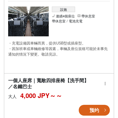
設施
連續4個座位
帶休息室
帶休息室 / 電池充電
・充電設備因車輛而異，提供USB型或插座型。
・因加班車或車輛維修等因素，車輛及座位規格可能於未事先
通知的情況下變更。敬請見諒。
一個人座席｜寬敞四排座椅【洗手間】
／名鐵巴士
4,000 JPY～
大人
预约