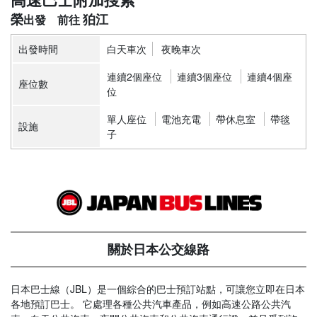
榮
狛江
出發時間
白天車次
夜晚車次
連續2個座位
連續3個座位
連續4個座
座位數
位
單人座位
電池充電
帶休息室
帶毯
設施
子
關於日本公交線路
日本巴士線（JBL）是一個綜合的巴士預訂站點，可讓您立即在日本
各地預訂巴士。 它處理各種公共汽車產品，例如高速公路公共汽