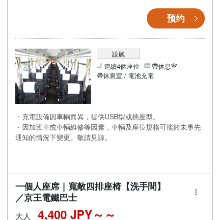
预约
設施
連續4個座位
帶休息室
帶休息室 / 電池充電
・充電設備因車輛而異，提供USB型或插座型。
・因加班車或車輛維修等因素，車輛及座位規格可能於未事先
通知的情況下變更。敬請見諒。
一個人座席｜寬敞四排座椅【洗手間】
／京王電鐵巴士
4,400 JPY～
大人