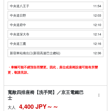
中央道八王子
11:54
中央道日野
12:03
中央道府中
12:10
中央道深大寺
12:14
中央道三鷹
12:16
新宿車站南出口(新宿高速巴士總站)
12:36
・車輛可能不經預告而變更。因此，座位或座椅設備可能有所變
更，敬請見諒。
寬敞四排座椅【洗手間】／京王電鐵巴
士
4,400 JPY～
大人