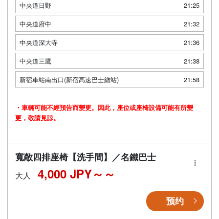
中央道日野
21:25
中央道府中
21:32
中央道深大寺
21:36
中央道三鷹
21:38
新宿車站南出口(新宿高速巴士總站)
21:58
・車輛可能不經預告而變更。因此，座位或座椅設備可能有所變
更，敬請見諒。
寬敞四排座椅【洗手間】／名鐵巴士
4,000 JPY～
大人
预约