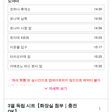
도야마
죠하나 휴게소
14:30
토나역 남쪽
14:50
토나미 시청 앞
14:56
토이데 4쵸메
15:03
이온몰 입구
15:17
타카오카역 앞
15:25
카에츠노 버스 본사 앞
15:35
・‘좌석 현황’은 실시간으로 업데이트되지 않으므로 예약이 불가
능할 수 있습니다.
자세히 보기
・넉넉한 공간을 자랑하는 3열 독립 좌석 차량으로 운행
・장시간 이동 시에도 안심할 수 있는 화장실 완비
3열 독립 시트【화장실 첨부｜충전
・이동 시간을 쾌적하게 보낼 수 있는 Wi-Fi 제공
OK】