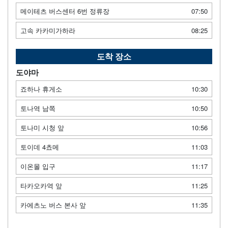
메이테츠 버스센터 6번 정류장
07:50
고속 카카미가하라
08:25
도착 장소
도야마
죠하나 휴게소
10:30
토나역 남쪽
10:50
토나미 시청 앞
10:56
토이데 4쵸메
11:03
이온몰 입구
11:17
타카오카역 앞
11:25
카에츠노 버스 본사 앞
11:35