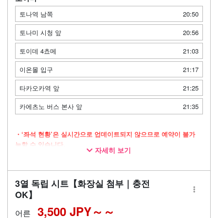
토나역 남쪽
20:50
토나미 시청 앞
20:56
토이데 4쵸메
21:03
이온몰 입구
21:17
타카오카역 앞
21:25
카에츠노 버스 본사 앞
21:35
・‘좌석 현황’은 실시간으로 업데이트되지 않으므로 예약이 불가
능할 수 있습니다.
자세히 보기
・넉넉한 공간을 자랑하는 3열 독립 좌석 차량으로 운행
・장시간 이동 시에도 안심할 수 있는 화장실 완비
3열 독립 시트【화장실 첨부｜충전
・이동 시간을 쾌적하게 보낼 수 있는 Wi-Fi 제공
OK】
3,500 JPY～
어른