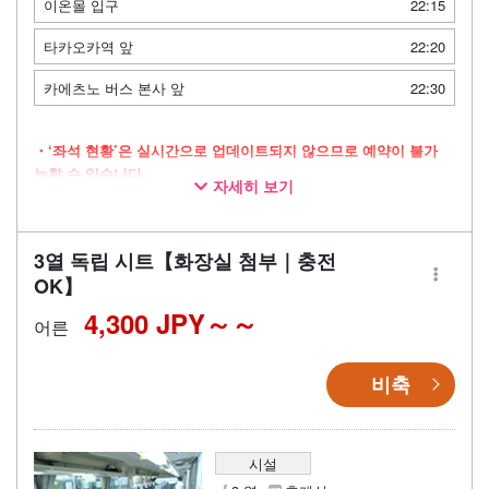
이온몰 입구
22:15
타카오카역 앞
22:20
카에츠노 버스 본사 앞
22:30
・‘좌석 현황’은 실시간으로 업데이트되지 않으므로 예약이 불가
능할 수 있습니다.
자세히 보기
・넉넉한 공간을 자랑하는 3열 독립 좌석 차량으로 운행
・장시간 이동 시에도 안심할 수 있는 화장실 완비
3열 독립 시트【화장실 첨부｜충전
・이동 시간을 쾌적하게 보낼 수 있는 Wi-Fi 제공
OK】
4,300 JPY～
어른
비축
시설