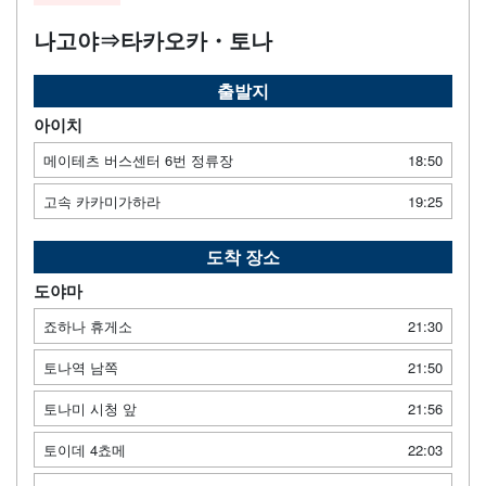
나고야⇒타카오카・토나
출발지
아이치
메이테츠 버스센터 6번 정류장
18:50
고속 카카미가하라
19:25
도착 장소
도야마
죠하나 휴게소
21:30
토나역 남쪽
21:50
토나미 시청 앞
21:56
토이데 4쵸메
22:03