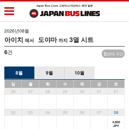
Japan Bus Lines 고속버스/야간버스 예약 일본
2026년08월
아이치
도야마
3열 시트
6
건
반대 구간
8월
9월
10월
일
월
화
수
목
금
토
26
27
28
29
30
31
01
02
03
04
05
06
07
08
4,800
JPY