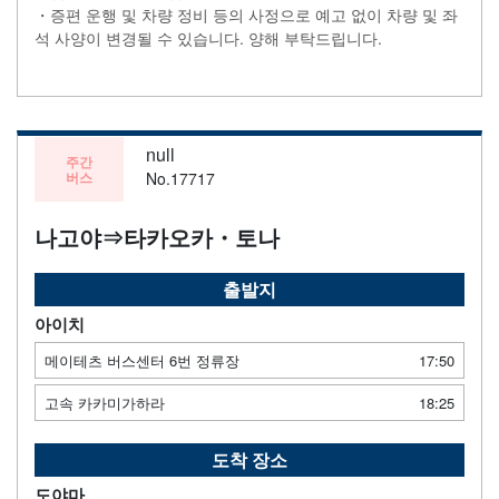
・증편 운행 및 차량 정비 등의 사정으로 예고 없이 차량 및 좌
석 사양이 변경될 수 있습니다. 양해 부탁드립니다.
null
주간
버스
No.17717
나고야⇒타카오카・토나
출발지
아이치
메이테츠 버스센터 6번 정류장
17:50
고속 카카미가하라
18:25
도착 장소
도야마