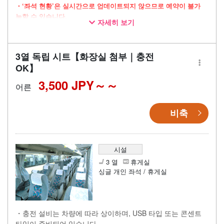
・‘좌석 현황’은 실시간으로 업데이트되지 않으므로 예약이 불가
능할 수 있습니다.
자세히 보기
・넉넉한 공간을 자랑하는 3열 독립 좌석 차량으로 운행
・장시간 이동 시에도 안심할 수 있는 화장실 완비
3열 독립 시트【화장실 첨부｜충전
・이동 시간을 쾌적하게 보낼 수 있는 Wi-Fi 제공
OK】
3,500 JPY～
어른
비축
시설
3 열
휴게실
싱글 개인 좌석 / 휴게실
・충전 설비는 차량에 따라 상이하며, USB 타입 또는 콘센트
타입이 준비되어 있습니다.