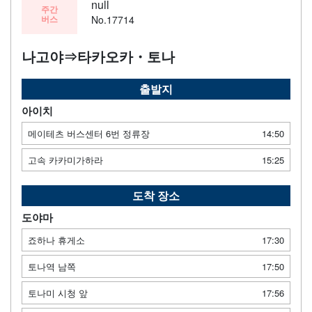
null
주간
버스
No.17714
나고야⇒타카오카・토나
출발지
아이치
메이테츠 버스센터 6번 정류장
14:50
고속 카카미가하라
15:25
도착 장소
도야마
죠하나 휴게소
17:30
토나역 남쪽
17:50
토나미 시청 앞
17:56