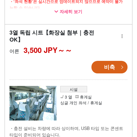
・‘좌석 현황’은 실시간으로 업데이트되지 않으므로 예약이 불가
능할 수 있습니다.
자세히 보기
・넉넉한 공간을 자랑하는 3열 독립 좌석 차량으로 운행
・장시간 이동 시에도 안심할 수 있는 화장실 완비
3열 독립 시트【화장실 첨부｜충전
・이동 시간을 쾌적하게 보낼 수 있는 Wi-Fi 제공
OK】
3,500 JPY～
어른
비축
시설
3 열
휴게실
싱글 개인 좌석 / 휴게실
・충전 설비는 차량에 따라 상이하며, USB 타입 또는 콘센트
타입이 준비되어 있습니다.