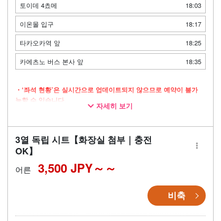
토이데 4쵸메
18:03
이온몰 입구
18:17
타카오카역 앞
18:25
카에츠노 버스 본사 앞
18:35
・‘좌석 현황’은 실시간으로 업데이트되지 않으므로 예약이 불가
능할 수 있습니다.
자세히 보기
・넉넉한 공간을 자랑하는 3열 독립 좌석 차량으로 운행
・장시간 이동 시에도 안심할 수 있는 화장실 완비
3열 독립 시트【화장실 첨부｜충전
・이동 시간을 쾌적하게 보낼 수 있는 Wi-Fi 제공
OK】
3,500 JPY～
어른
비축