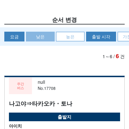
순서 변경
요금
낮은
높은
출발 시각
가
6
1～6
/
건
null
주간
버스
No.17708
나고야⇒타카오카・토나
출발지
아이치