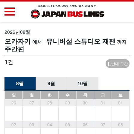
Japan Bus Lines 고속버스/야간버스 예약 일본
2026년08월
오카자키
유니버설 스튜디오 재팬
주간편
1
건
반대 구간
8월
9월
10월
일
월
화
수
목
금
토
26
27
28
29
30
31
01
02
03
04
05
06
07
08