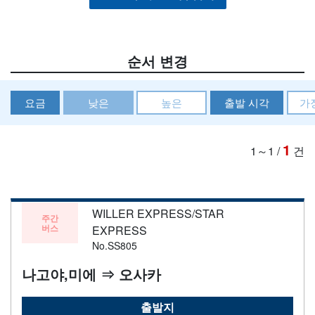
순서 변경
요금
낮은
높은
출발 시각
가
1
1～1
/
건
WILLER EXPRESS/STAR
주간
버스
EXPRESS
No.SS805
나고야,미에 ⇒ 오사카
출발지