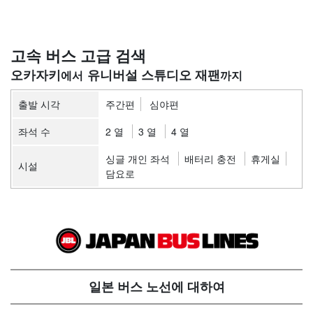
고속 버스 고급 검색
오카자키
유니버설 스튜디오 재팬
출발 시각
주간편
심야편
좌석 수
2 열
3 열
4 열
싱글 개인 좌석
배터리 충전
휴게실
시설
담요로
일본 버스 노선에 대하여