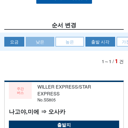
순서 변경
요금
낮은
높은
출발 시각
가
1
1～1
/
건
WILLER EXPRESS/STAR
주간
버스
EXPRESS
No.SS805
나고야,미에 ⇒ 오사카
출발지