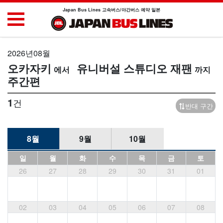
Japan Bus Lines 고속버스/야간버스 예약 일본
2026년08월
오카자키
유니버설 스튜디오 재팬
주간편
1
건
반대 구간
8월
9월
10월
일
월
화
수
목
금
토
26
27
28
29
30
31
01
02
03
04
05
06
07
08