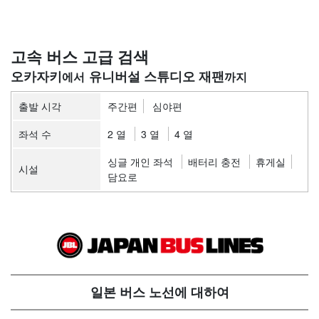
고속 버스 고급 검색
오카자키
유니버설 스튜디오 재팬
출발 시각
주간편
심야편
좌석 수
2 열
3 열
4 열
싱글 개인 좌석
배터리 충전
휴게실
시설
담요로
일본 버스 노선에 대하여