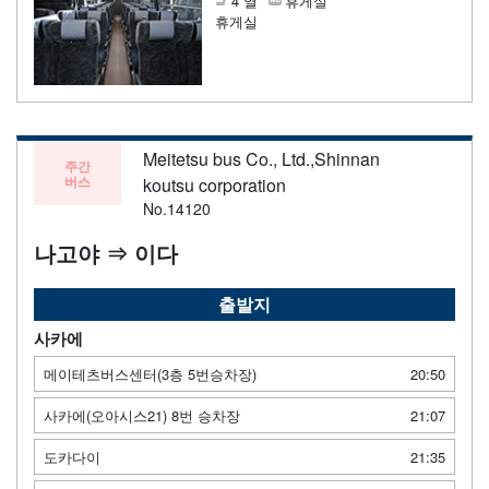
4 열
휴게실
휴게실
Meitetsu bus Co., Ltd.,Shinnan
주간
버스
koutsu corporation
No.14120
나고야 ⇒ 이다
출발지
사카에
메이테츠버스센터(3층 5번승차장)
20:50
사카에(오아시스21) 8번 승차장
21:07
도카다이
21:35