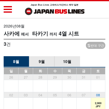
Japan Bus Lines 고속버스/야간버스 예약 일본
2026년08월
사카에
타카기
4열 시트
3
건
반대 구간
8월
9월
10월
일
월
화
수
목
금
토
26
27
28
29
30
31
01
02
03
04
05
06
07
08
2,900
JPY