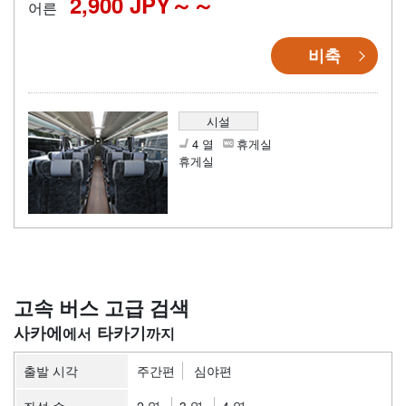
2,900 JPY～
어른
비축
시설
4 열
휴게실
휴게실
고속 버스 고급 검색
사카에
타카기
출발 시각
주간편
심야편