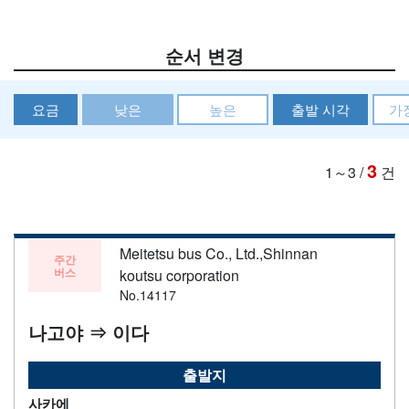
순서 변경
요금
낮은
높은
출발 시각
가
3
1～3
/
건
Meitetsu bus Co., Ltd.,Shinnan
주간
버스
koutsu corporation
No.14117
나고야 ⇒ 이다
출발지
사카에