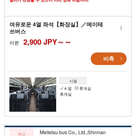
여유로운 4열 좌석【화장실】／메이테
쓰버스
2,900 JPY～
어른
비축
시설
4 열
휴게실
휴게실
Meitetsu bus Co., Ltd.,Shinnan
주간